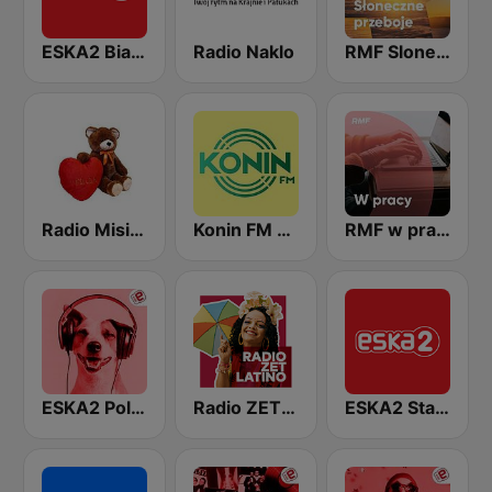
ESKA2 Biała Podlaska
Radio Naklo
RMF Sloneczne Przeboje
Radio Misiek - muzyka biesiadna
Konin FM 104.1
RMF w pracy
ESKA2 Polskie Na Czasie
Radio ZET Latino
ESKA2 Stalowa Wola