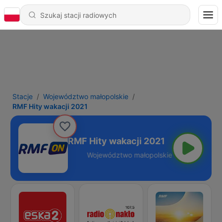
Stacje
Województwo małopolskie
RMF Hity wakacji 2021
RMF Hity wakacji 2021
ałopolskie - Online