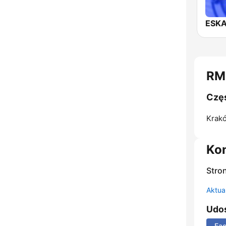
ESKA
RM
Częs
Krak
Ko
Stro
Aktual
Udos
Fa