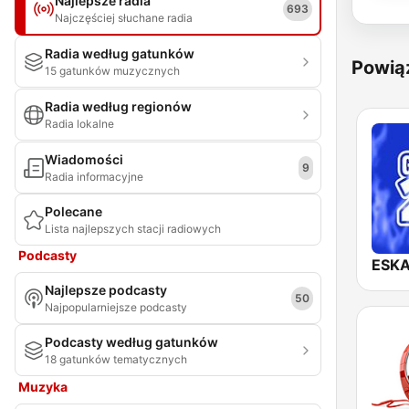
Najlepsze radia
693
Najczęściej słuchane radia
Radia według gatunków
Powią
15 gatunków muzycznych
Radia według regionów
Radia lokalne
Wiadomości
9
Radia informacyjne
Polecane
Lista najlepszych stacji radiowych
Podcasty
ESKA
Najlepsze podcasty
50
Najpopularniejsze podcasty
Podcasty według gatunków
18 gatunków tematycznych
Muzyka