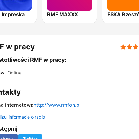
 Impreska
RMF MAXXX
ESKA Rzesz
F w pracy
totliwości RMF w pracy:
ów:
Online
ntakty
na internetowa
http://www.rmfon.pl
izuj informacje o radio
tępnij
cebook
Twitter