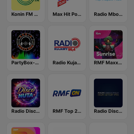
Konin FM 104.1
Max Hit Polska
Radio Mbox - DISCO POLO
PartyBox-Retro
Radio Kujawy
RMF Maxx Sunrise Festival
Radio Disco Nuta
RMF Top 2021 Disco Polo
Radio Disco Polo Non Stop FM