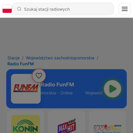
Stacje
Województwo zachodniopomorskie
Radio FunFM
Radio FunFM
dztwo zachodniopomorskie - Online