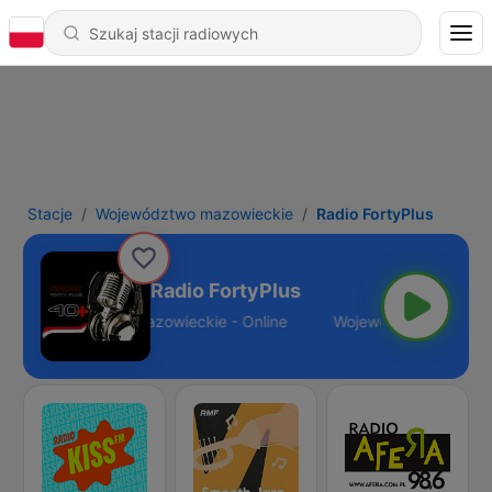
Stacje
Województwo mazowieckie
Radio FortyPlus
Radio FortyPlus
Województwo mazowieckie - Online