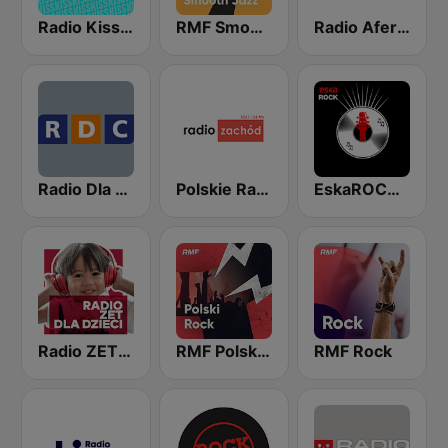
Radio Kiss FM
RMF Smooth Jazz
Radio Afera 98.6 FM
Radio Dla Ciebie
Polskie Radio Zachód 103FM
EskaROCK Klasyka Rocka
Radio ZET Kids
RMF Polski Rock
RMF Rock