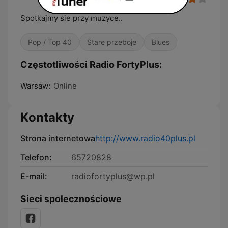
Spotkajmy sie przy muzyce..
Pop / Top 40
Stare przeboje
Blues
Częstotliwości Radio FortyPlus:
Warsaw:
Online
Kontakty
Strona internetowa
http://www.radio40plus.pl
Telefon:
65720828
E-mail:
radiofortyplus@wp.pl
Sieci społecznościowe