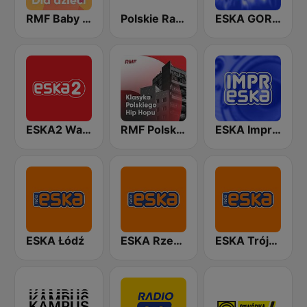
RMF Baby dla dzieci
Polskie Radio dzieciom
ESKA GORĄCA 20
ESKA2 Warszawa
RMF Polski hip hop
ESKA Impreska
ESKA Łódź
ESKA Rzeszów
ESKA Trójmiasto