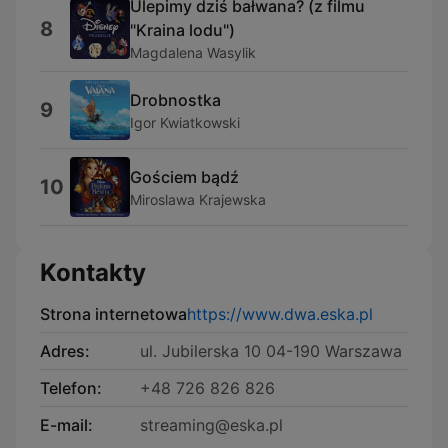
Ulepimy dziś bałwana? (z filmu
8
"Kraina lodu")
Magdalena Wasylik
Drobnostka
9
Igor Kwiatkowski
Gościem bądź
10
Miroslawa Krajewska
Kontakty
Strona internetowa
https://www.dwa.eska.pl
Adres:
ul. Jubilerska 10 04-190 Warszawa
Telefon:
+48 726 826 826
E-mail:
streaming@eska.pl