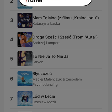
2
Frozen - Cast
Mam Tę Moc (z filmu „Kraina lodu”)
3
Katarzyna Laska
Droga Sześć I Sześć (From "Auta")
4
Andrzej Lampert
To Nie Ja To Nie Ja
5
Strych
Błyszczeć
6
Maciej Malenczuk & zespolem
Psychodancing
Lód w Lecie
7
Czesław Mozil