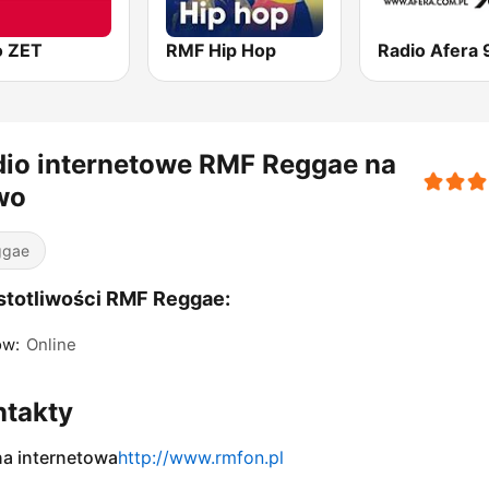
o ZET
RMF Hip Hop
io internetowe RMF Reggae na
wo
ggae
totliwości RMF Reggae:
ów:
Online
ntakty
na internetowa
http://www.rmfon.pl