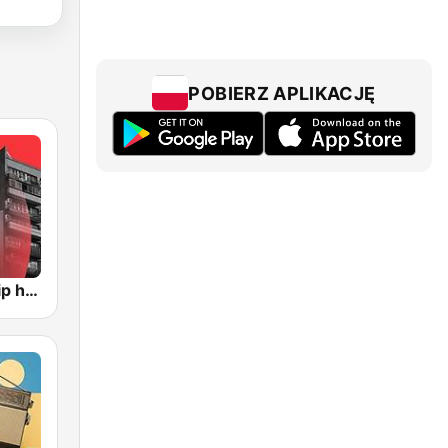
POBIERZ APLIKACJĘ
RMF Polski hip hop