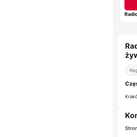
Radi
Rad
ży
Re
Częs
Krak
Ko
Stro