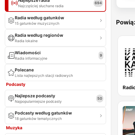
Najlepsze radia
694
Najczęściej słuchane radia
Radia według gatunków
Powią
15 gatunków muzycznych
Radia według regionów
Radia lokalne
Wiadomości
9
Radia informacyjne
Polecane
Lista najlepszych stacji radiowych
Podcasty
Najlepsze podcasty
50
Najpopularniejsze podcasty
Podcasty według gatunków
18 gatunków tematycznych
Muzyka