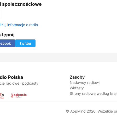
i społecznościowe
izuj informacje o radio
tępnij
cebook
Twitter
dio Polska
Zasoby
Nadawcy radiowi
cje radiowe i podcasty
Widżety
Strony radiowe według kra
© AppMind 2026. Wszelkie p