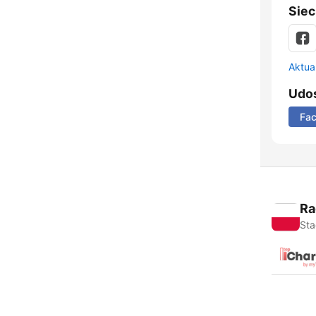
Siec
Aktual
Udos
Fa
Ra
Sta