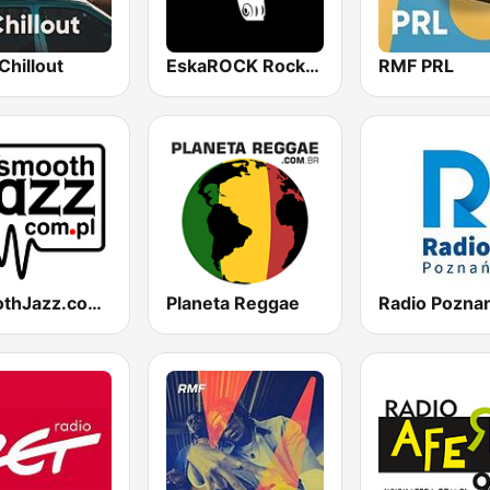
Chillout
EskaROCK Rock Ballads
RMF PRL
SmoothJazz.com.pl
Planeta Reggae
Radio Pozna