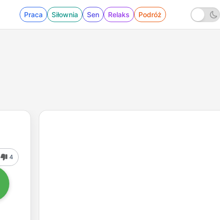
Praca
Siłownia
Sen
Relaks
Podróż
4