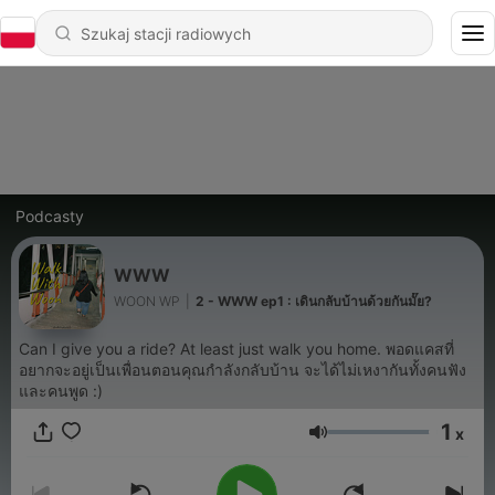
Podcasty
WWW
WOON WP
|
2 - WWW ep1 : เดินกลับบ้านด้วยกันมั๊ย?
Can I give you a ride? At least just walk you home. พอดแคสที่
อยากจะอยู่เป็นเพื่อนตอนคุณกำลังกลับบ้าน จะได้ไม่เหงากันทั้งคนฟัง
และคนพูด :)
1
x
Głośność