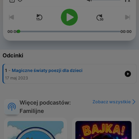
x
Fredrą, Ignacym Krasickim, Janem Brzechwą, Julianem
Głośność
Tuwimem, Kornelem Makuszyńskim, a także z Marią
Konopnicką. Zapraszamy też na naszą stronę
https://wierszykidladzieci.net.pl/
00:00
00:00
Odcinki
-
1
Magiczne światy poezji dla dzieci
17 maj 2023
Zobacz wszystkie
Więcej podcastów:
Familijne