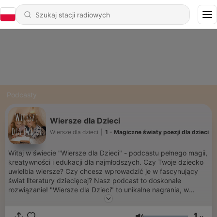
Podcasty
Wiersze dla Dzieci
Wiersze dla dzieci
|
1 - Magiczne światy poezji dla dzieci
Witaj w świecie "Wiersze dla Dzieci" - podcastu pełnego magii,
kreatywności i edukacji dla najmłodszych. Czy Twoje dziecko
uwielbia wiersze? Czy chcesz wprowadzić je w fascynujący
świat literatury dziecięcej? Nasz podcast to doskonałe
rozwiązanie! "Wiersze dla Dzieci" to unikalne nagrania, w
których odkrywamy tajemnice największych polskich poetów
dla dzieci. Przeżyj niezapomniane chwile wraz z Aleksandrem
1