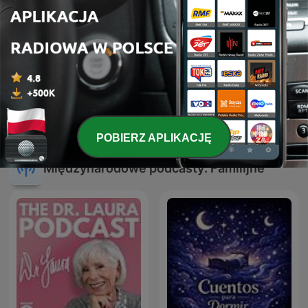
Bajki dla Naszka
Słoń bajka dla dzieci
[PODCAST]
POBIERZ APLIKACJĘ
Międzynarodowe podcasty: Familijne