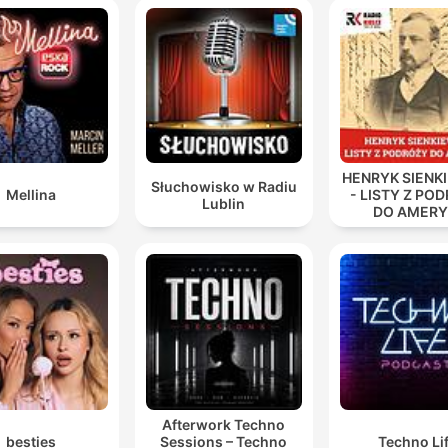
HENRYK SIENK
Słuchowisko w Radiu
Mellina
- LISTY Z PO
Lublin
DO AMERY
Afterwork Techno
besties
Sessions – Techno
Techno Li