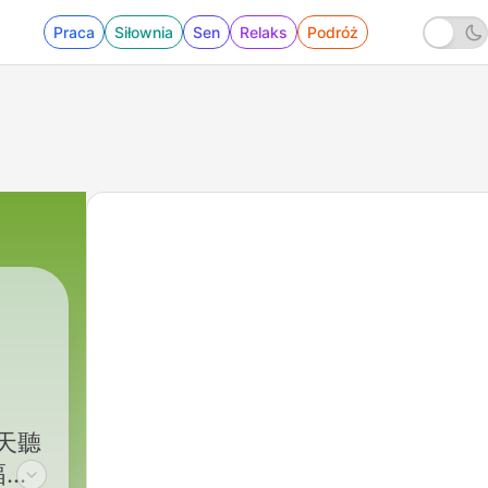
Praca
Siłownia
Sen
Relaks
Podróż
每天聽
幅好