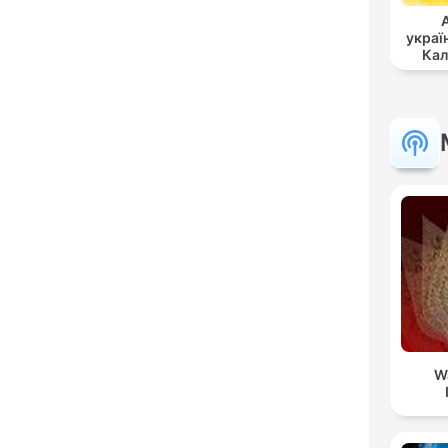
украї
Кал
W