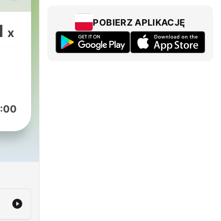
句合
的說
POBIERZ APLIKACJĘ
1
x
靜下
子，
文
、電
-
dOn
:00