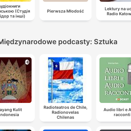
Аудіокниги
Lektury na u
нською (Студія
Pierwsza Młodość
Radio Katow
ідор та інші)
Międzynarodowe podcasty: Sztuka
Radioteatros de Chile,
ayang Kulit
Audio libri e 
Radionovelas
Indonesia
racconti
Chilenas