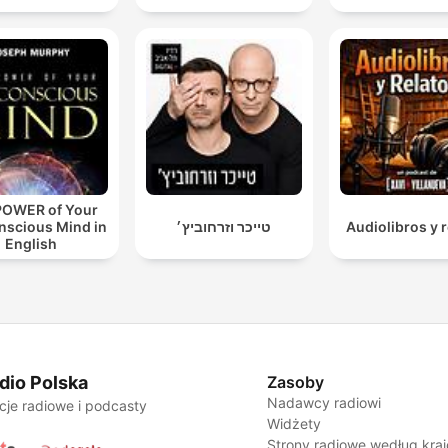
POWER of Your
nscious Mind in
טייכר וזרחוביץ׳
Audiolibros y r
English
dio Polska
Zasoby
Nadawcy radiowi
cje radiowe i podcasty
Widżety
Strony radiowe według kra