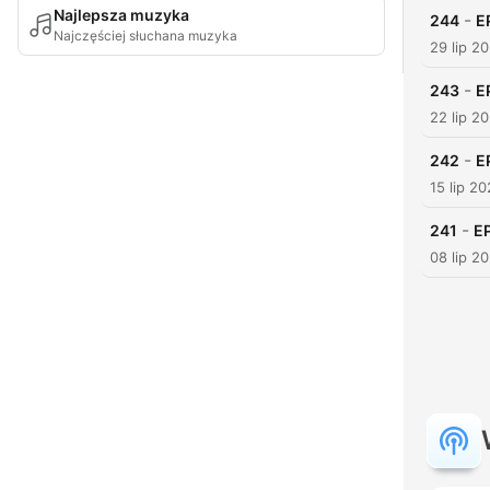
Najlepsza muzyka
-
244
E
Najczęściej słuchana muzyka
29 lip 2
-
243
E
22 lip 2
-
242
E
15 lip 2
-
241
E
08 lip 2