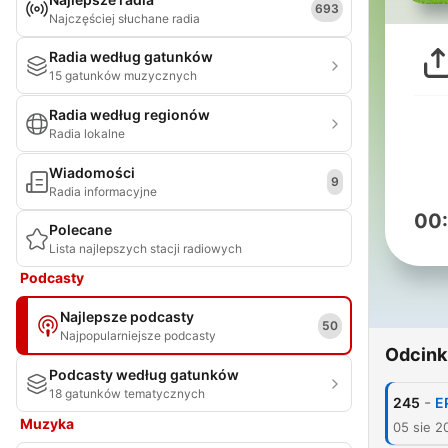
693
Najczęściej słuchane radia
Radia według gatunków
15 gatunków muzycznych
Radia według regionów
Radia lokalne
Wiadomości
9
Radia informacyjne
00
Polecane
Lista najlepszych stacji radiowych
Podcasty
Najlepsze podcasty
50
Najpopularniejsze podcasty
Odcink
Podcasty według gatunków
18 gatunków tematycznych
-
245
E
Muzyka
05 sie 2