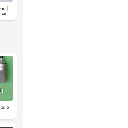
cho |
ice
Audio