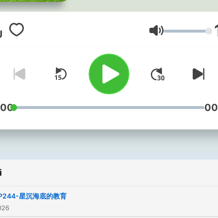
畫。如果可能的話，再說幾
理的話」。這是一個愛書人
書頻道，適合繁忙生活中想
Głośność
心的你。一個快退休的老夫
逛書店，寫書評，研究現代
學，與你分享生活中的文學
影、音樂、時事與心靈成長。 -
Hosting provided by
Soun
:00
00
i
P244-星沉海底的教育
026