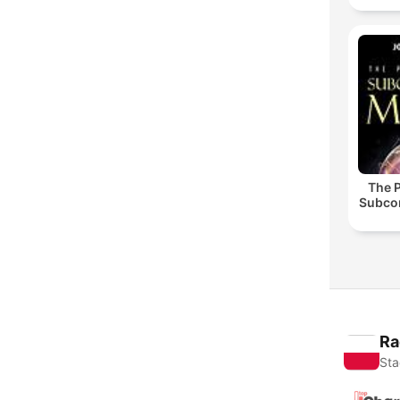
The 
Subco
Ra
Sta