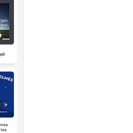
றல்
lmes
ries