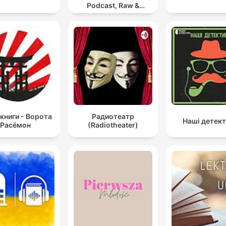
Podcast, Raw &
Hypnotic Techno
Mixes
книги - Ворота
Радиотеатр
Наші детек
Расёмон
(Radiotheater)