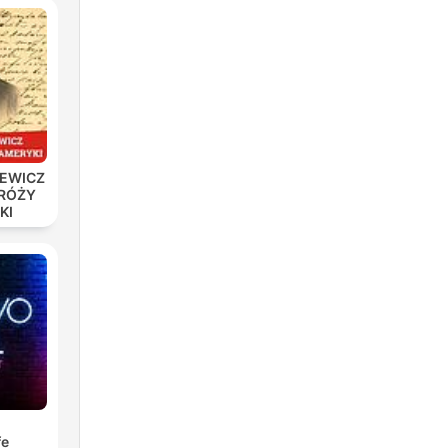
IEWICZ
DRÓŻY
KI
fe