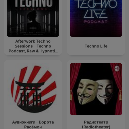
Afterwork Techno
Sessions – Techno
Techno Life
Podcast, Raw & Hypnotic
Techno Mixes
Аудиокниги - Ворота
Радиотеатр
Расёмон
(Radiotheater)