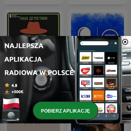
Аудіокниги українською
Наші детективи
(Студія Калідор та інші)
POBIERZ APLIKACJĘ