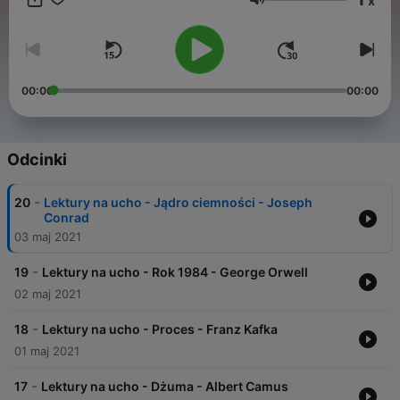
x
Ze względu na epidemię koronawirusa, która ogranicza dostęp
Głośność
do placówek oświaty i bezpośredniej możliwości pozyskiwania
wiedzy od pedagogów, proponujemy Lektury na ucho jako
uzupełnienie edukacji, ale również poszerzenie horyzontów w
zakresie literatury, kultury i krytycznego myślenia, pomagając
w uchwyceniu uniwersalnych, humanistycznych walorów dzieł.
00:00
00:00
Programy powstały w Polskim Radiu Rzeszów.
Odcinki
-
20
Lektury na ucho - Jądro ciemności - Joseph
Conrad
03 maj 2021
-
19
Lektury na ucho - Rok 1984 - George Orwell
02 maj 2021
-
18
Lektury na ucho - Proces - Franz Kafka
01 maj 2021
-
17
Lektury na ucho - Dżuma - Albert Camus