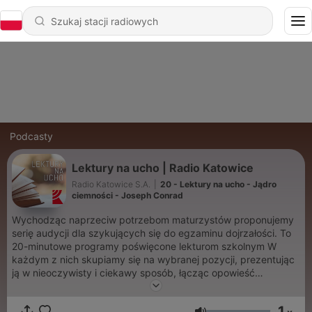
Podcasty
Lektury na ucho | Radio Katowice
Radio Katowice S.A.
|
20 - Lektury na ucho - Jądro
ciemności - Joseph Conrad
Wychodząc naprzeciw potrzebom maturzystów proponujemy
serię audycji dla szykujących się do egzaminu dojrzałości. To
20-minutowe programy poświęcone lekturom szkolnym W
każdym z nich skupiamy się na wybranej pozycji, prezentując
ją w nieoczywisty i ciekawy sposób, łącząc opowieść
dydaktyczną z elementami odegranymi przez profesjonalnych
aktorów, wszystko okraszone muzyką i oprawą dźwiękową.
1