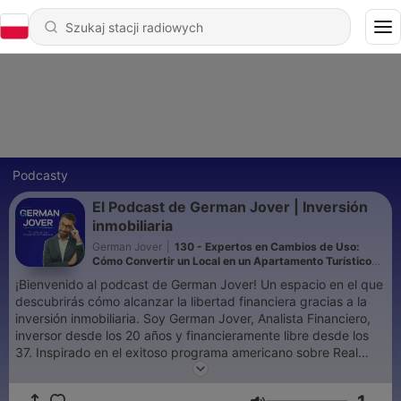
Podcasty
El Podcast de German Jover | Inversión
inmobiliaria
German Jover
|
130 - Expertos en Cambios de Uso:
Cómo Convertir un Local en un Apartamento Turístico
Rentable con Julio y Pablo - Ep. 127
¡Bienvenido al podcast de German Jover! Un espacio en el que
descubrirás cómo alcanzar la libertad financiera gracias a la
inversión inmobiliaria. Soy German Jover, Analista Financiero,
inversor desde los 20 años y financieramente libre desde los
37. Inspirado en el exitoso programa americano sobre Real
Estate, Bigger Pockets, aquí podrás escuchar mi experiencia y
la de otros inversores exitosos. De esta manera, podrás