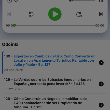
1
x
aprender a construir tu patrimonio inmobiliario desde 0 y ser
Głośność
LIBRE. Más información en: http://www.germanjover.com/
00:00
00:00
Odcinki
-
130
Expertos en Cambios de Uso: Cómo Convertir un
Local en un Apartamento Turístico Rentable con
Julio y Pablo - Ep. 127
29 cze 2026
-
129
La Verdad sobre las Subastas Inmobiliarias en
España: ¿merece la pena invertir? - Ep.126
15 cze 2026
-
128
Cómo Construir un Negocio Inmobiliario de
1.400 habitaciones sin ser Propietario de
Ninguna - Ep.125