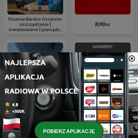
Finanse Bardzo Osobiste:
oszczędzanie |
商周Bar
inwestowanie | pieniądze
| dobre życie
How I Built This with Guy
BVH Podcast
Raz
POBIERZ APLIKACJĘ