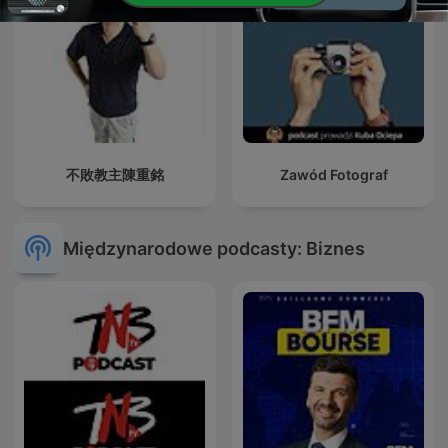
不敗教主陳重銘
Zawód Fotograf
Międzynarodowe podcasty: Biznes