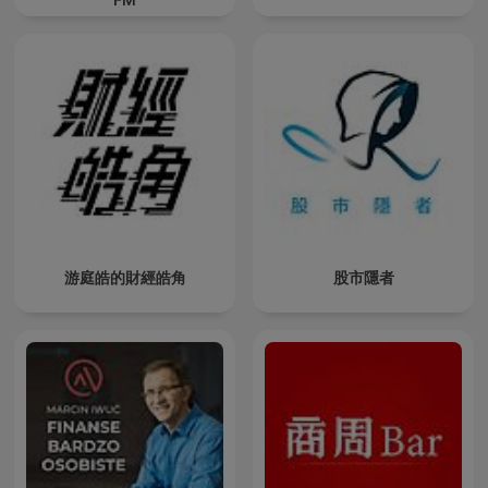
游庭皓的財經皓角
股市隱者