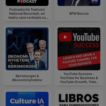
Podcasturile Teatrului
Național București, un
BFM Bourse
teatru care vorbește cu
tine
YouTube Success -
Børsmorgen &
YouTube for Business &
Økonominyhetene
YouTube Growth, Video
Marketing