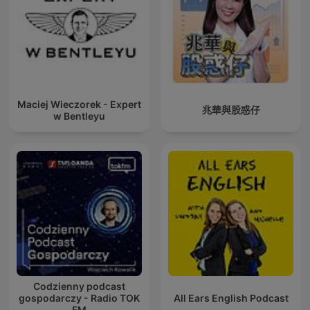
Maciej Wieczorek - Expert
兆華與股惑仔
w Bentleyu
Codzienny podcast
gospodarczy - Radio TOK
All Ears English Podcast
FM