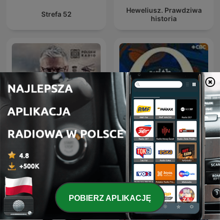
Heweliusz. Prawdziwa
Strefa 52
historia
Czarnobyl. Prawdziwa
Q with Tom Power
historia
POBIERZ APLIKACJĘ