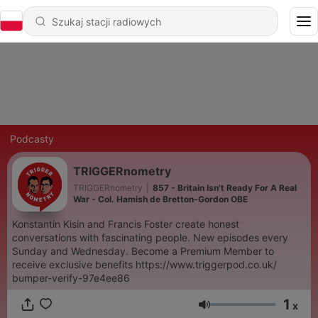
Podcasty
TRIGGERnometry
TRIGGERnometry
|
857 - Britain Isn't Ready For A Real
War - Col. Hamish de Bretton-Gordon OBE
Konstantin Kisin and Francis Foster create honest
conversations with fascinating people. New episodes every
Sunday and Wednesday. Become a Premium Member to
receive exclusive benefits https://www.triggerpod.co.uk/
bumper-verify-97e4ee86
1
x
Głośność