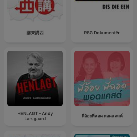
講東講西
RSG Dokumentêr
HENLAGT – Andy
พี่อ้อยพี่ฉอด พอดแคสต์
Larsgaard