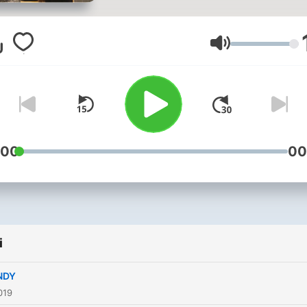
Głośność
:00
00
i
NDY
019