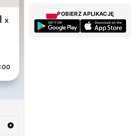
POBIERZ APLIKACJĘ
1
x
:00