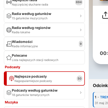
694
Najczęściej słuchane radia
Radia według gatunków
15 gatunków muzycznych
Radia według regionów
Radia lokalne
Wiadomości
9
Radia informacyjne
00
Polecane
Lista najlepszych stacji radiowych
Podcasty
Najlepsze podcasty
50
Najpopularniejsze podcasty
Odcink
Podcasty według gatunków
18 gatunków tematycznych
-
1
TRE
Muzyka
31 maj 2