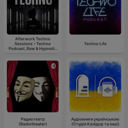
Afterwork Techno
Sessions – Techno
Techno Life
Podcast, Raw & Hypnotic
Techno Mixes
Радиотеатр
Аудіокниги українською
(Radiotheater)
(Студія Калідор та інші)