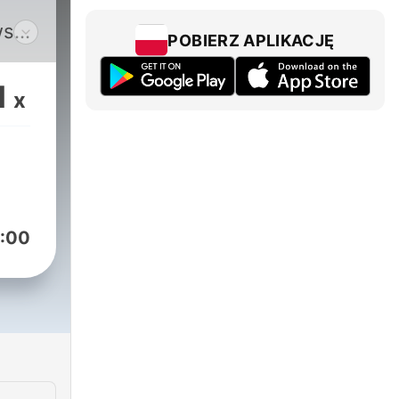
ws
POBIERZ APLIKACJĘ
,
1
x
o
ses,
s,
ine-
 to
:00
ime
 and
d