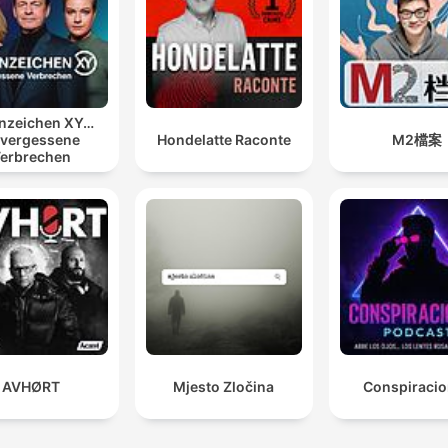
nzeichen XY…
vergessene
Hondelatte Raconte
M2檔案
erbrechen
AVHØRT
Mjesto Zločina
Conspiraci