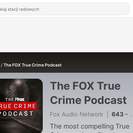
The FOX True Crime Podcast
The FOX True
Crime Podcast
Fox Audio Network
|
643 - Lindsay Clancy Trial Update: Experts Clash Over Criminal Responsibility
The most compelling True