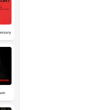
enzury
ium