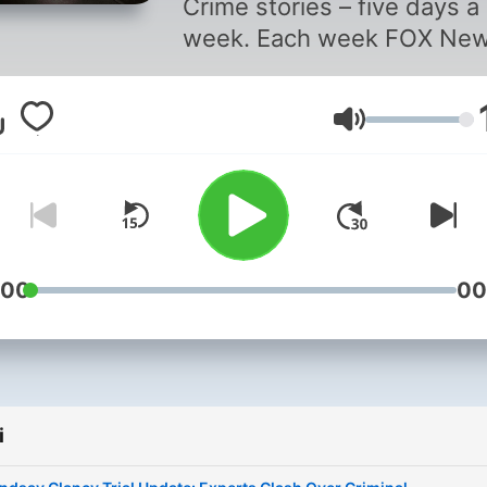
Crime stories – five days a
week. Each week FOX Ne
Digital true crime reporters
legal experts, and the FOX
Głośność
Investigative Team dive int
America’s most gripping ca
from solved and unsolved
murders to missing person
survival stories, and headl
making trials. Plus, stay up
:00
00
date with the FOX True Cr
Minute, highlighting active
investigations, cold cases,
local mysteries. Full-length
i
stories drop every
Tuesday and Thursday, an