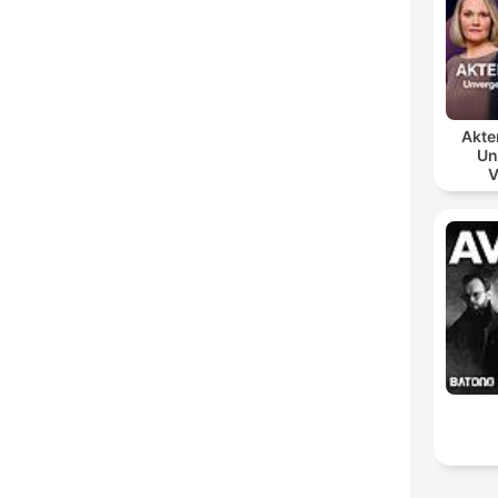
Akte
Un
V