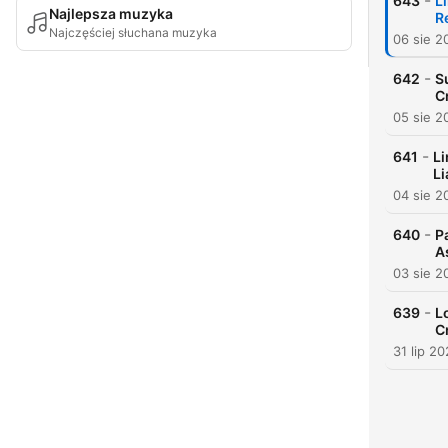
-
643
L
Najlepsza muzyka
R
Najczęściej słuchana muzyka
06 sie 2
-
642
S
C
05 sie 2
-
641
Li
Li
04 sie 2
-
640
P
A
03 sie 2
-
639
L
C
31 lip 2