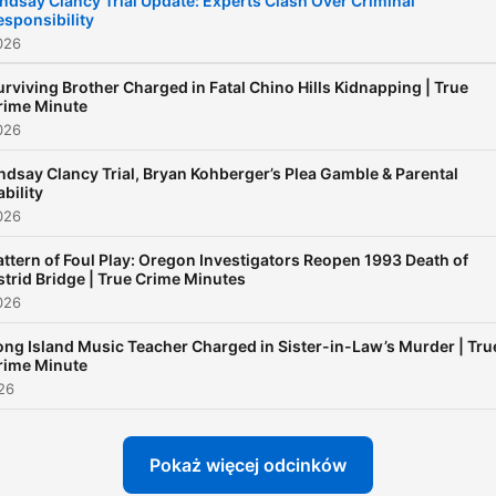
indsay Clancy Trial Update: Experts Clash Over Criminal
esponsibility
True Crime Minutes every
026
Monday, Wednesday, and
Friday. Subscribe now and
urviving Brother Charged in Fatal Chino Hills Kidnapping | True
rime Minute
never miss a moment.
026
ndsay Clancy Trial, Bryan Kohberger’s Plea Gamble & Parental
ability
026
attern of Foul Play: Oregon Investigators Reopen 1993 Death of
strid Bridge | True Crime Minutes
026
ong Island Music Teacher Charged in Sister-in-Law’s Murder | Tru
rime Minute
026
Pokaż więcej odcinków