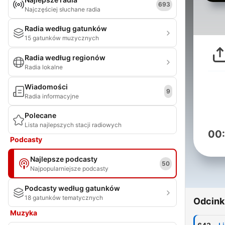
693
Najczęściej słuchane radia
Radia według gatunków
15 gatunków muzycznych
Radia według regionów
Radia lokalne
Wiadomości
9
Radia informacyjne
Polecane
Lista najlepszych stacji radiowych
00
Podcasty
Najlepsze podcasty
50
Najpopularniejsze podcasty
Podcasty według gatunków
18 gatunków tematycznych
Odcink
Muzyka