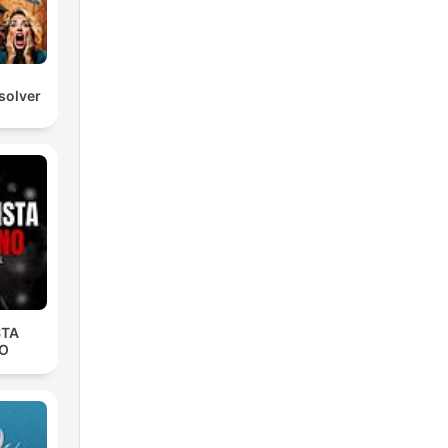
solver
STA
O