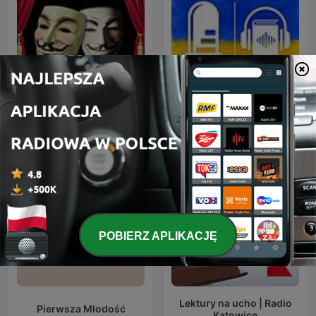
Радиотеатр
Аудіокниги українською
(Radiotheater)
(Студія Калідор та інші)
POBIERZ APLIKACJĘ
Lektury na ucho | Radio
Pierwsza Młodość
Katowice