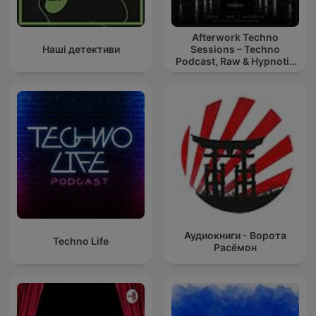
Afterwork Techno
Наші детективи
Sessions – Techno
Podcast, Raw & Hypnotic
Techno Mixes
Аудиокниги - Ворота
Techno Life
Расёмон