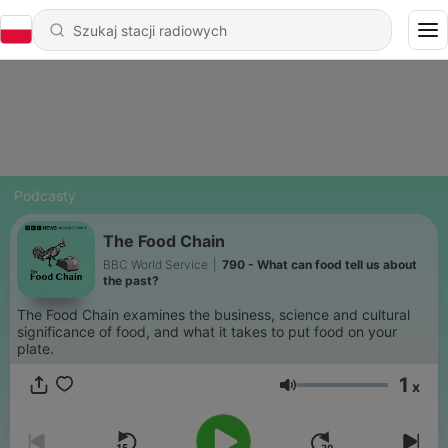
Podcasty
The Food Chain
BBC World Service
|
790 - What can food tell us about
the past?
The Food Chain examines the business, science and cultural
significance of food, and what it takes to put food on your
plate.
1
x
Głośność