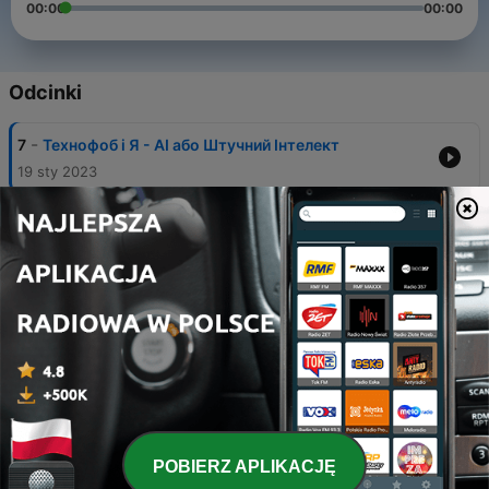
00:00
00:00
Odcinki
-
7
Технофоб і Я - АІ або Штучний Інтелект
19 sty 2023
-
6
Технофоб і Я - Інтернет речей (IoT) -
13 lis 2022
-
5
Поганий WIFI, Хороший WIFI
28 wrz 2022
-
4
VPN - Вони ніколи не знайдуть мене
12 lip 2022
-
3
Передзвони мені, якщо можеш або Соціальні
шахраї
POBIERZ APLIKACJĘ
04 maj 2022