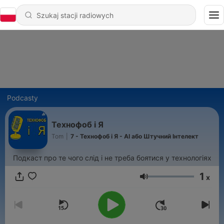
Podcasty
Технофоб і Я
Tom
|
7 - Технофоб і Я - АІ або Штучний Інтелект
Подкаст про те чого слід і не треба боятися у технологіях
1
x
Głośność