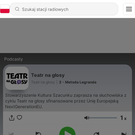
Podcasty
Teatr na głosy
Teatr na głosy
|
2 - Metoda Legranda
Stowarzyszenie Kultura Szacunku zaprasza na słuchowiska z
cyklu Teatr na głosy sfinansowane przez Unię Europejską
NextGenerationEU.
1
x
Głośność