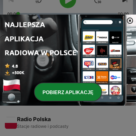
00:00
00:00
Odcinki
-
2
Metoda Legranda
03 lut 2026
-
1
Korzenie
13 gru 2024
POBIERZ APLIKACJĘ
Radio Polska
Stacje radiowe i podcasty