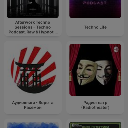
Afterwork Techno
Sessions – Techno
Techno Life
Podcast, Raw & Hypnotic
Techno Mixes
Аудиокниги - Ворота
Радиотеатр
Расёмон
(Radiotheater)