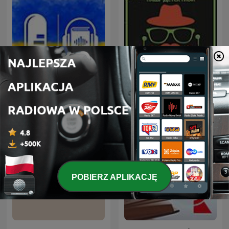
Аудіокниги українською
Наші детективи
(Студія Калідор та інші)
POBIERZ APLIKACJĘ