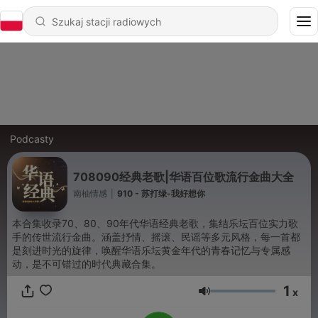
Podcasty
708090经典老歌|华语百位歌流行金曲大全
南柚情感
|
910 - 苏打绿-我好想你
本合集收录70、80、90年代华语经典老歌，集结乐坛百位实力歌
手的传世流行金曲。涵盖抒情、摇滚、民谣等多元风格，每一首都
是刻进时光的旋律，唤醒华语乐坛黄金年代的青春记忆与专属感
动，是不可错过的时代典藏合集。
1
x
Głośność