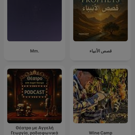
Mm.
قصص الأنبياء
Θέατρο με Αγγελή
Γεωργία, ραδιοφωνικά
Wine Camp