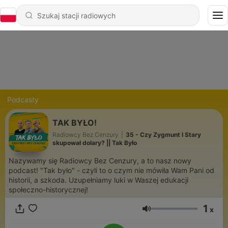
Podcasty
TAK BYŁO!
Radiowcy Bez Cenzury
|
35 - Czy Zygmunt I Stary
skupował dolary? || Tak Było
Nazywamy się Radiowcy Bez Cenzury, a to nasz nowy
podcast! "Tak było" - czyli to o czym nie mówiła Wam Pani od
historii, a szkoda. Uzupełniamy luki w Waszej edukacji
społeczno-historycznej!
1
x
Głośność