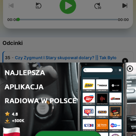
00:00
00:00
Odcinki
-
35
Czy Zygmunt I Stary skupował dolary? || Tak Było
05 gru 2024
-
34
10 Zasad profesjonalnego grobbingu || Tak Było
ODC. 34
15 lis 2024
-
33
ZMIANA CZASU - Po co przestawiamy zegarki? ||
Tak Było ODC. 33
17 paź 2024
-
32
Szokująca prawda o BOBRACH || Tak Było ODC. 32
08 paź 2024