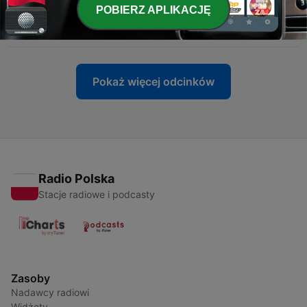
POBIERZ APLIKACJĘ
-
31
Prawdziwa historia toalet || Tak Było ODC. 31
29 sie 2024
Pokaż więcej odcinków
Radio Polska
Stacje radiowe i podcasty
Zasoby
Nadawcy radiowi
Widżety