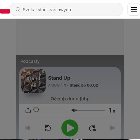
Podcasty
Stand Up
AMCG
|
1 - StandUp 06.02
Օֆիսի ժողովներ
1
x
Głośność