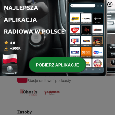
00:00
00:00
Odcinki
-
1
StandUp 06.02
10 lut 2020
POBIERZ APLIKACJĘ
Radio Polska
Stacje radiowe i podcasty
Zasoby