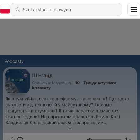
Podcasty
ШІ-гайд
Суспільне Мовлення
|
10 - Тренди штучного
інтелекту
Як штучний інтелект трансформує наше життя? Що варто
очікувати від технологій у майбутньому? Як саме
працюють інструменти ШІ та які наслідки це має для
кожної людини? Над проєктом працюють Роман Кот і
Владислав Красніцький разом із запрошеним
консультантом Олексієм Мінаковим.
1