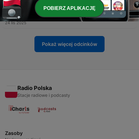
POBIERZ APLIKACJĘ
-
6
ШІ в мистецтві й журналістиці: революція чи
імітація?
24 lis 2025
Pokaż więcej odcinków
Radio Polska
Stacje radiowe i podcasty
Zasoby