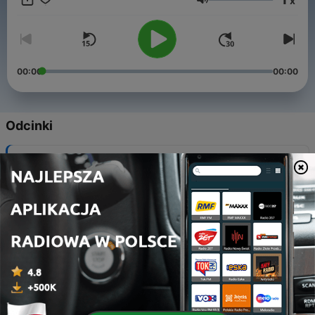
x
Głośność
00:00
00:00
Odcinki
-
10
Тренди штучного інтелекту
12 sty 2026
-
9
Як штучний інтелект працює на передовій?
05 sty 2026
-
8
Штучний інтелект в освіті
29 gru 2025
-
7
Як штучний інтелект застосовується у медицині?
22 gru 2025