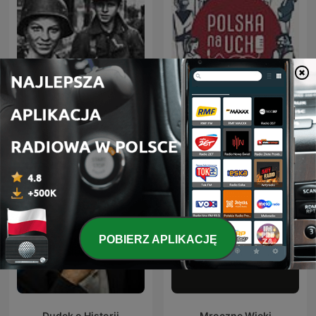
Zakazane Historie
Polska na ucho
POBIERZ APLIKACJĘ
Dudek o Historii
Mroczne Wieki