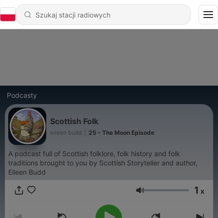
Podcasty
Scottish Folk
eileen budd
|
25 - The Moon Episode
A podcast full of Scottish folklore, folk history and folk
traditions brought to you by Scottish Storyteller and author,
Eileen Budd
1
x
Głośność