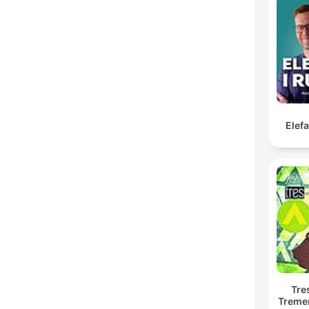
Elef
Tre
Treme