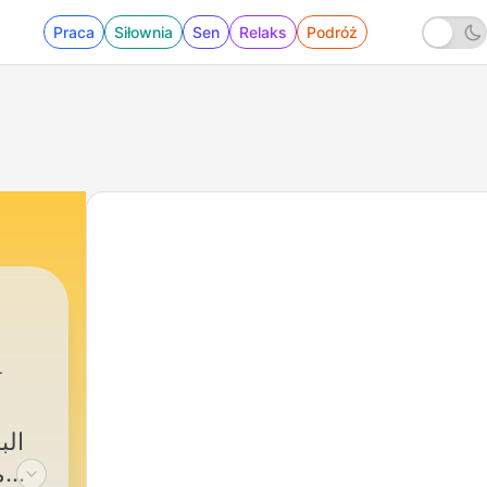
Praca
Siłownia
Sen
Relaks
Podróż
6 - 66 - ׀ درس في الصيام ׀ عبد المنعم إسماعيل – أنور محمد
الب
م