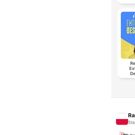
Re
Ex
De
Ra
Sta