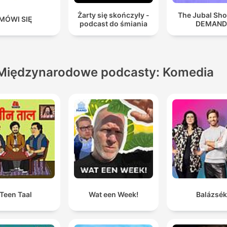
Żarty się skończyły -
The Jubal Sh
MÓWI SIĘ
podcast do śmiania
DEMAN
Międzynarodowe podcasty: Komedia
Teen Taal
Wat een Week!
Balázsék