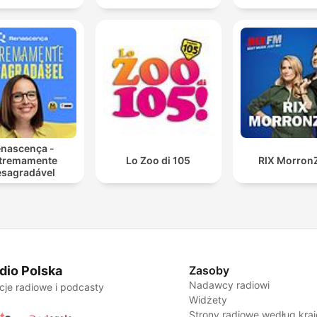
nascença -
tremamente
Lo Zoo di 105
RIX Morron
sagradável
dio Polska
Zasoby
Nadawcy radiowi
cje radiowe i podcasty
Widżety
Strony radiowe według kra