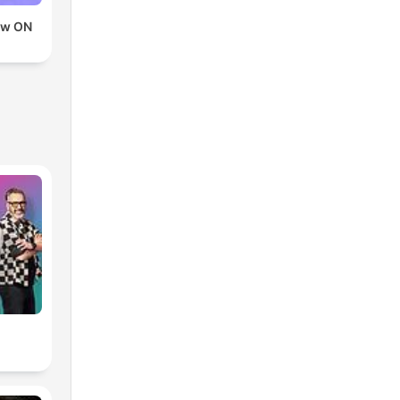
ow ON
D