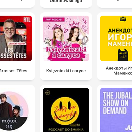
Olbratowskiego
Анекдоты И
Grosses Têtes
Księżniczki i caryce
Маменк