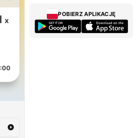
وجدا
POBIERZ APLIKACJĘ
1
x
:00