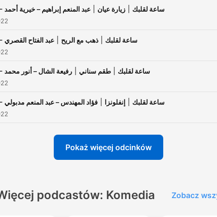
65 - ساعة لقلبك ׀ زيارة عيان ׀ عبد المنعم إبراهيم – خيرية أحمد
022
64 - ساعة لقلبك ׀ ذهب مع الريح ׀ عبد الفتاح القصري
022
63 - ساعة لقلبك ׀ طقم سناني ׀ رفيعة الشال – أنور محمد
022
62 - ساعة لقلبك ׀ إنفلونزا ׀ فؤاد المهندس – عبد المنعم مدبولي
022
Pokaż więcej odcinków
Więcej podcastów: Komedia
Zobacz wsz