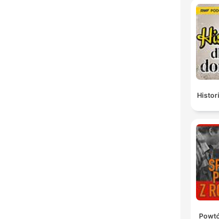
Histor
Powtó