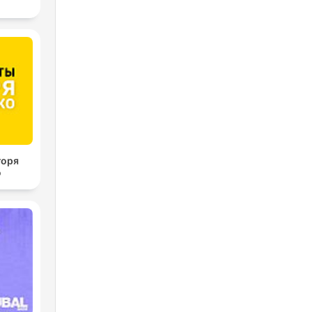
горя
о