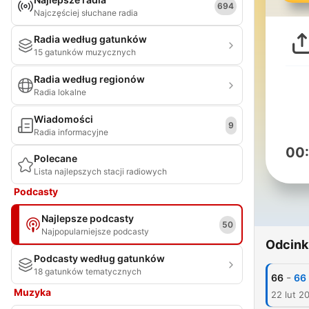
694
Najczęściej słuchane radia
Radia według gatunków
15 gatunków muzycznych
Radia według regionów
Radia lokalne
Wiadomości
9
Radia informacyjne
00
Polecane
Lista najlepszych stacji radiowych
Podcasty
Najlepsze podcasty
50
Najpopularniejsze podcasty
Odcink
Podcasty według gatunków
18 gatunków tematycznych
-
66
Muzyka
22 lut 2