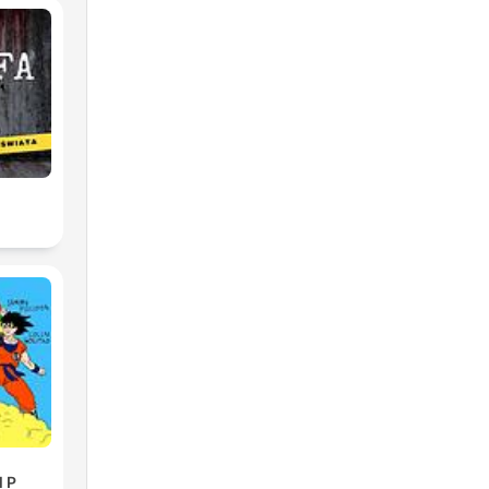
2
l P