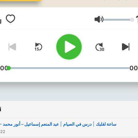
ن المستمعين. بدأ البرنامج في
الخمسينات واستمر حتى بداية
الستينات، وحقق نجاحًا ساحقًا
Głośność
بفضل طاقم عمله المميز
وسيناريوهاته المبتكرة.
:00
00
i
66 - ساعة لقلبك ׀ درس في الصيام ׀ عبد المنعم إسماعيل – أنور محمد
022