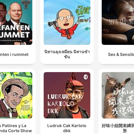
นิทานลุงเหมียน นิทานขำ
anten i rummet
Sex & Sensibi
ขัน
s Patines y La
Ludruk Cak Kartolo
好味小姐開束縛
nda Corte Show
dkk
形