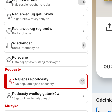
694
Najczęściej słuchane radia
Radia według gatunków
15 gatunków muzycznych
Radia według regionów
Radia lokalne
Wiadomości
9
Radia informacyjne
Polecane
Lista najlepszych stacji radiowych
00
Podcasty
Najlepsze podcasty
50
Najpopularniejsze podcasty
Podcasty według gatunków
18 gatunków tematycznych
Odcink
Muzyka