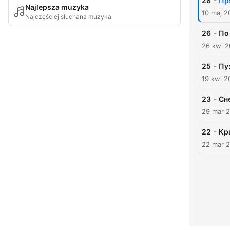
-
28
Пр
Najlepsza muzyka
10 maj 2
Najczęściej słuchana muzyka
-
26
По
26 kwi 
-
25
Пу
19 kwi 2
-
23
Сн
29 mar 
-
22
Кр
22 mar 