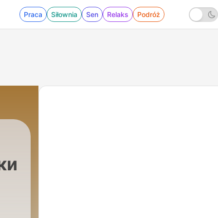
Praca
Siłownia
Sen
Relaks
Podróż
ки