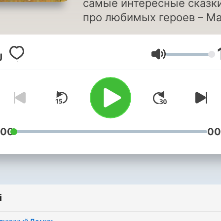
самые интересные сказк
про любимых героев – М
и Медведя, Емелю,
Снегурочку и Сивку-бурк
Głośność
Скорее включайте!
:00
00
i