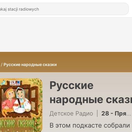
Русские народные сказки
Русские
народные сказ
Детское Радио
|
28 - Пряничный Домик
В этом подкасте собрали