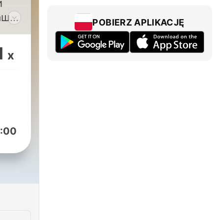
и
ашу
POBIERZ APLIKACJĘ
у!
1
x
:00