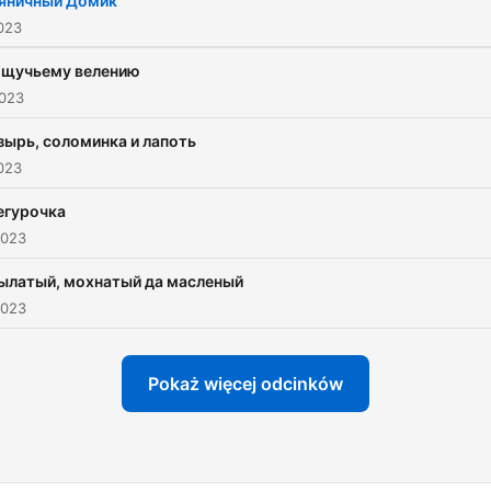
яничный Домик
023
 щучьему велению
2023
зырь, соломинка и лапоть
023
егурочка
2023
ылатый, мохнатый да масленый
2023
Pokaż więcej odcinków