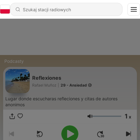
Podcasty
Reflexiones
Rafael Muñoz
|
29 - Ansiedad 😥
Lugar donde escucharas refleciones y citas de autores
anonimos
1
x
Głośność