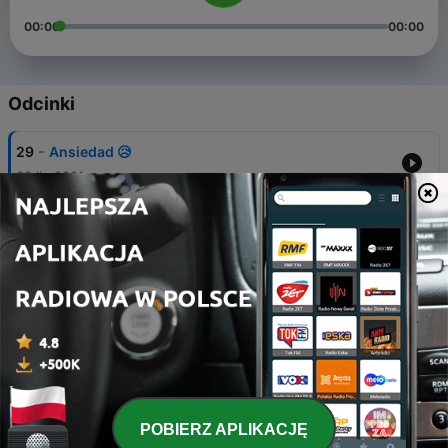
00:00
00:00
Odcinki
-
29
Ansiedad 😥
30 lip 2021
-
28
Sabrosura radio
22 lip 2021
-
27
Limitaciones
20 lip 2021
-
26
El amor de mi vida
15 lip 2021
-
25
Saludos cordiales
POBIERZ APLIKACJĘ
14 lip 2021