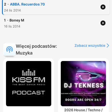
-
2
ABBA. Recuerdos 70
24 lis 2014
-
1
Boney M
16 lis 2014
Zobacz wszystkie
Więcej podcastów:
Muzyka
2026 House / Techno /