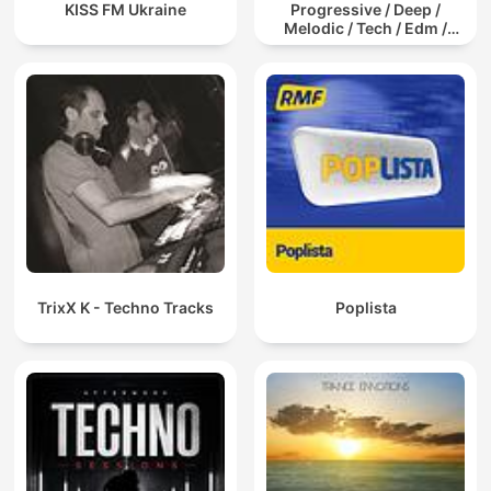
KISS FM Ukraine
Progressive / Deep /
Melodic / Tech / Edm /
Afro / ibiza DJ Mix / Set /
Podcast / Electronic
Dance Musi
TrixX K - Techno Tracks
Poplista