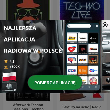
Наші детективи
Techno Life
POBIERZ APLIKACJĘ
Afterwork Techno
Lektury na ucho | Radio
Sessions – Techno