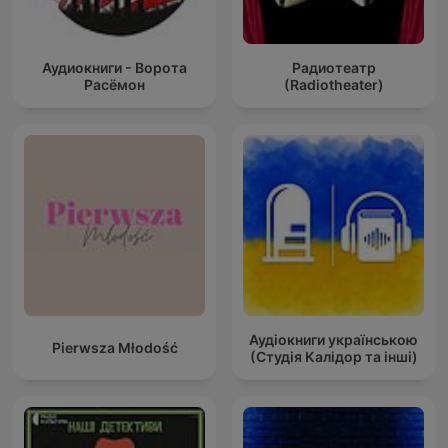
Аудиокниги - Ворота
Радиотеатр
Расёмон
(Radiotheater)
Аудіокниги українською
Pierwsza Młodość
(Студія Калідор та інші)