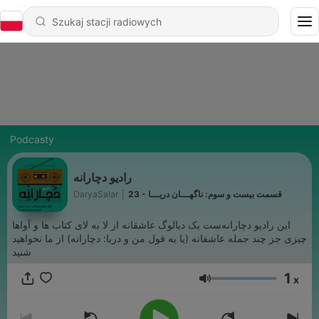
Podcasty
رادیو دچارانه
DaryaSalar
|
23 - قسمت بیست و سوم: ناگهـــان دریـــا
این رادیو دچارانه‌ست یک دیالوگ عاشقانه از لا به لای کتاب ها و آواها
چیزی جز چند جمله عاشقانه (یا به قول من و دریا: دچارانه) از ما نخواهید
شنید
1
x
Głośność