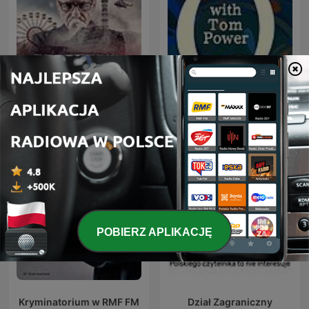
Czarnobyl. Prawdziwa
Q with Tom Power
historia
POBIERZ APLIKACJĘ
Kryminatorium w RMF FM
Dział Zagraniczny