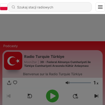
Podcasty
Radio Turquie Türkiye
MoonZtar
|
39 - Federal Almanya Cumhuriyeti ile
Türkiye Cumhuriyeti Arasında Kültür Anlaşması
Bienvenue sur la Radio Turquie Türkiye
1
x
Głośność