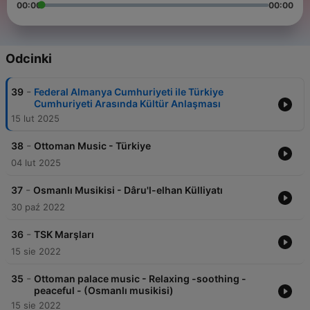
00:00
00:00
Odcinki
-
39
Federal Almanya Cumhuriyeti ile Türkiye
Cumhuriyeti Arasında Kültür Anlaşması
15 lut 2025
-
38
Ottoman Music - Türkiye
04 lut 2025
-
37
Osmanlı Musikisi - Dâru'l-elhan Külliyatı
30 paź 2022
-
36
TSK Marşları
15 sie 2022
-
35
Ottoman palace music - Relaxing -soothing -
peaceful - (Osmanlı musikisi)
15 sie 2022