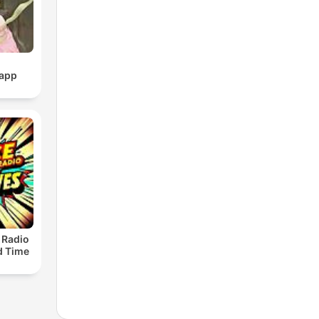
pp
 Radio
ld Time