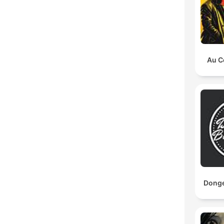
Au C
Dong