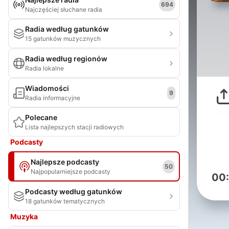
694
Najczęściej słuchane radia
Radia według gatunków
15 gatunków muzycznych
Radia według regionów
Radia lokalne
Wiadomości
9
Radia informacyjne
Polecane
Lista najlepszych stacji radiowych
Podcasty
Najlepsze podcasty
50
Najpopularniejsze podcasty
00
Podcasty według gatunków
18 gatunków tematycznych
Muzyka