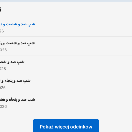
و نهم) می‌توانید در توضیحاتِ
i
هر قسمت بیابید.
شبِ صد و شصت و د
026
شبِ صد و شصت و ی
2026
شبِ صد و شصت
026
شبِ صد و پنجاه و ن
026
شبِ صد و پنجاه و هش
2026
Pokaż więcej odcinków