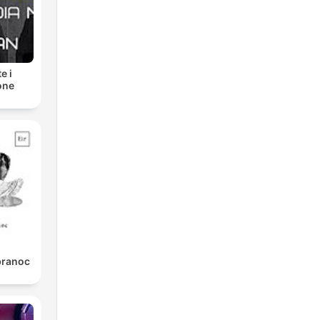
e i
one
branoc