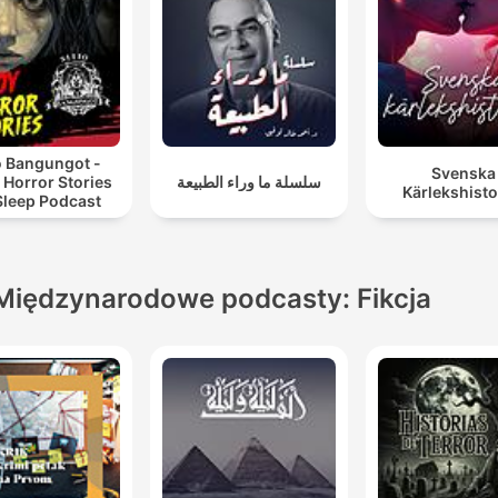
o Bangungot -
Svenska
 Horror Stories
سلسلة ما وراء الطبيعة
Kärlekshisto
Sleep Podcast
Międzynarodowe podcasty: Fikcja