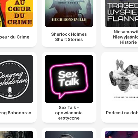
Niesamowit
Sherlock Holmes
oeur du Crime
Niewyjaśni
Short Stories
Historie
Sex Talk -
eng Bobodoran
opowiadania
Podcast na do
erotyczne