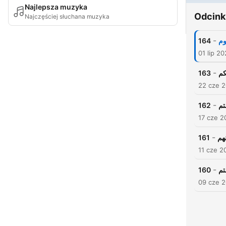
Najlepsza muzyka
Odcink
Najczęściej słuchana muzyka
-
164
وم
01 lip 2
-
163
کم
22 cze 
-
162
م
17 cze 2
-
161
هم
11 cze 2
-
160
تم
09 cze 