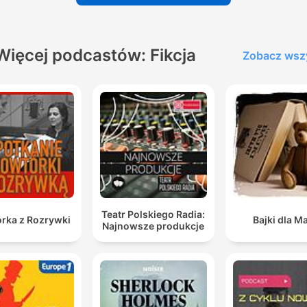
Więcej podcastów: Fikcja
Zobacz wsz
Teatr Polskiego Radia:
rka z Rozrywki
Bajki dla Ma
Najnowsze produkcje