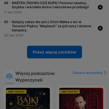
-
46
BARTEK ZNOWU COŚ KUPIŁ! Polonez idealny,
Szybka i wściekła Astra i rekordowe przebiegi!
11 kwi 2026
-
45
Kolejny zakaz dla aut z Chin! Walka o tor w
Toruniu! Piękny “Maybach” za pół ceny i dziwne
kampery.
28 mar 2026
Pokaż więcej odcinków
Zobacz wszystkie
Więcej podcastów:
Wypoczynek