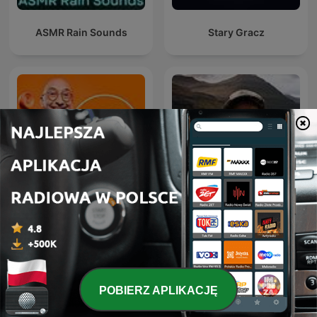
ASMR Rain Sounds
Stary Gracz
Nosel wkręca
Z Nowickim Po Drodze
POBIERZ APLIKACJĘ