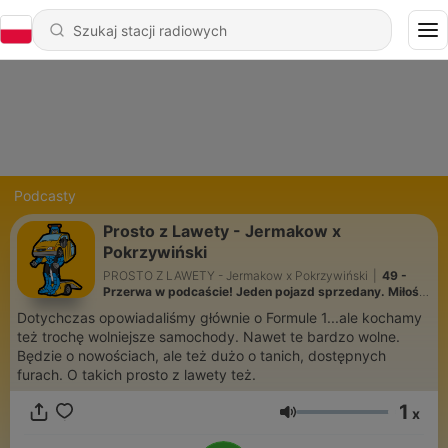
Podcasty
Prosto z Lawety - Jermakow x
Pokrzywiński
PROSTO Z LAWETY - Jermakow x Pokrzywiński
|
49 -
Przerwa w podcaście! Jeden pojazd sprzedany. Miłość
do Seicento.
Dotychczas opowiadaliśmy głównie o Formule 1...ale kochamy
też trochę wolniejsze samochody. Nawet te bardzo wolne.
Będzie o nowościach, ale też dużo o tanich, dostępnych
furach. O takich prosto z lawety też.
1
x
Głośność