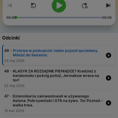
00:00
00:00
Odcinki
-
49
Przerwa w podcaście! Jeden pojazd sprzedany.
Miłość do Seicento.
24 maj 2026
-
48
KLASYK ZA ROZSĄDNE PIENIĄDZE? Kradzież z
kwiatomatu i pościg policji, Jermakow wraca na
tor!
02 maj 2026
-
47
Dziennikarze zainwestowali w używanego
Astona. Pokrzywiński i GTA na żywo. Tor Poznań -
walka trwa.
18 kwi 2026