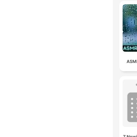
ASMR
Z Nowi