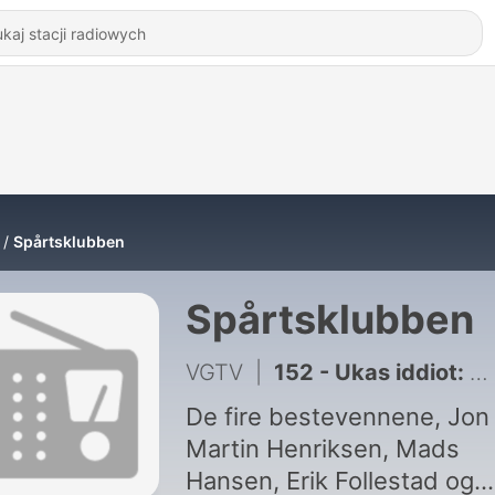
Spårtsklubben
Spårtsklubben
VGTV
|
152 - Ukas iddiot: Vi kan anerkjenne f*tteskatt og 69 kroner
De fire bestevennene, Jon
Martin Henriksen, Mads
Hansen, Erik Follestad og