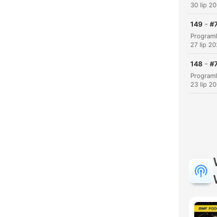
30 lip 2
-
149
#7
27 lip 2
-
148
#7
23 lip 2