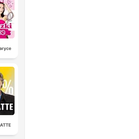
e.
caryce
LATTE