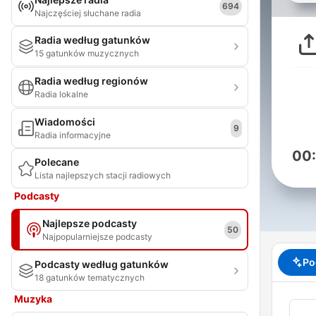
694
Najczęściej słuchane radia
Radia według gatunków
15 gatunków muzycznych
Radia według regionów
Radia lokalne
Wiadomości
9
Radia informacyjne
00
Polecane
Lista najlepszych stacji radiowych
Podcasty
Najlepsze podcasty
50
Najpopularniejsze podcasty
Po
Podcasty według gatunków
18 gatunków tematycznych
Muzyka