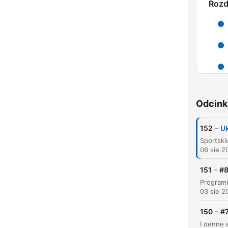
Rozd
K
Najw
Odcink
-
152
Uk
06 sie 2
-
151
#8
03 sie 2
-
150
#7