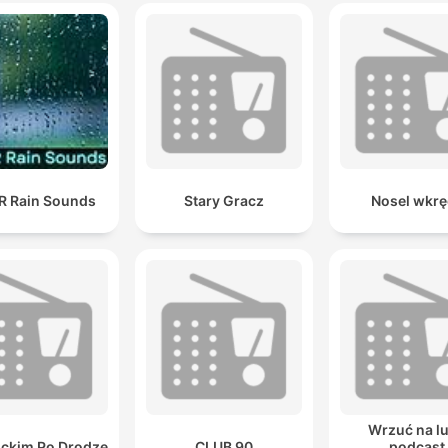
 Rain Sounds
Stary Gracz
Nosel wkrę
Wrzuć na lu
ckim Po Drodze
CLUB 90
podcast