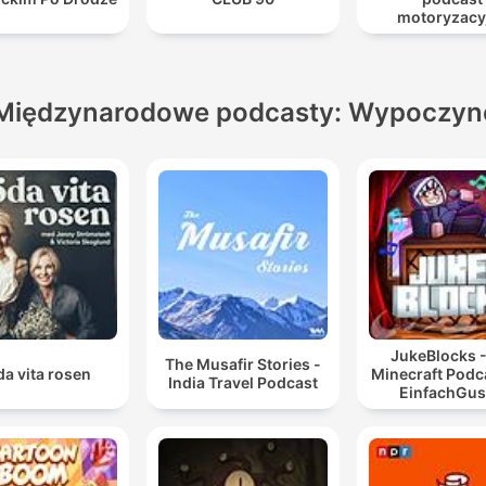
motoryzacy
Międzynarodowe podcasty: Wypoczyn
JukeBlocks -
The Musafir Stories -
a vita rosen
Minecraft Podc
India Travel Podcast
EinfachGus