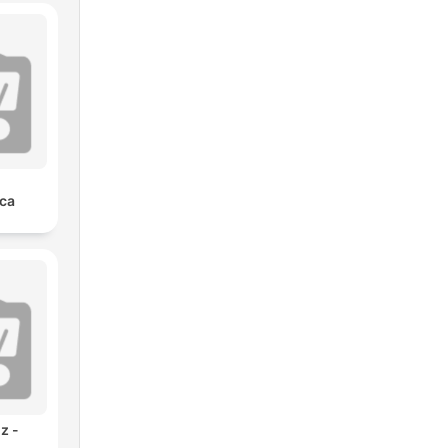
ca
z -