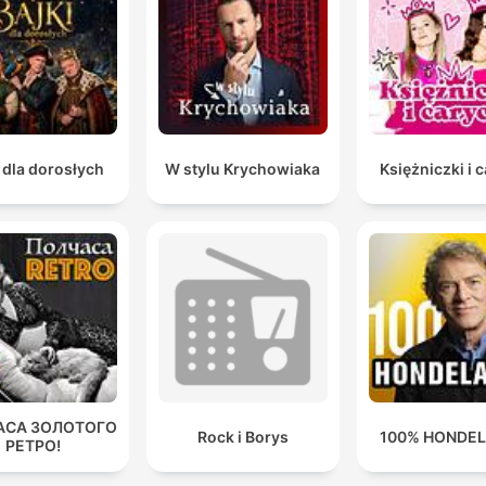
Jeg hater byråkati, og jeg hater fjernhilling. Men sist
nevnte, jeg hater det enda sterkere for meg.
00:36:37 · The host expresses their strong dislike for remote
healing as they cast a vote in the segment's nomination debat
 dla dorosłych
W stylu Krychowiaka
Księżniczki i 
АСА ЗОЛОТОГО
Rock i Borys
100% HONDE
РЕТРО!