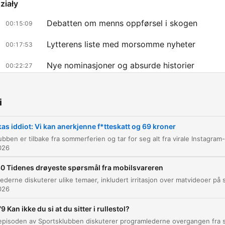
ziały
Debatten om menns oppførsel i skogen
00:15:09
Lytterens liste med morsomme nyheter
00:17:53
Nye nominasjoner og absurde historier
00:22:27
liknij rozdział, aby przejść bezpośrednio do tego momentu
ażniejsze momenty
i
Det var en nasjonalskatt som pratet. Ja, det er rekla
as iddiot: Vi kan anerkjenne f*tteskatt og 69 kroner
for inatur.no.
026
00:03:44 · The hosts discuss a specific advertisement they
encountered on Instagram.
0 Tidenes drøyeste spørsmål fra mobilsvareren
026
Der kom han med krav. Han ville at mannen i 30-året
skulle betale en fitteskatt på 69 kroner.
9 Kan ikke du si at du sitter i rullestol?
00:21:13 · Dette refererer til en absurd sak der en mann krev