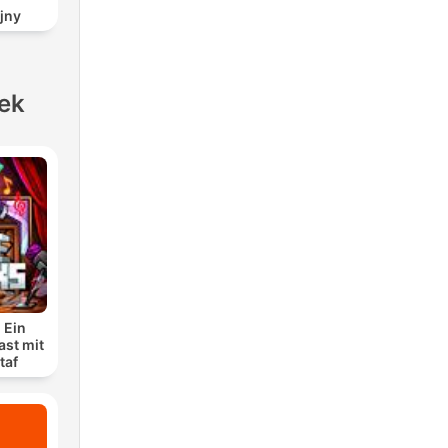
jny
ek
 Ein
ast mit
taf