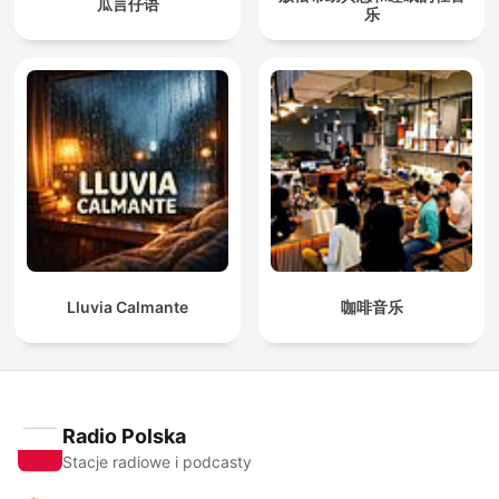
瓜言仔语
乐
Lluvia Calmante
咖啡音乐
Radio Polska
Stacje radiowe i podcasty