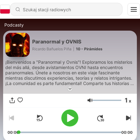
Podcasty
Paranormal y OVNIS
Ricardo Bañuelos Piña
|
10 - Pirámides
¡Bienvenidos a "Paranormal y Ovnis"! Exploramos los misterios
del más allá, desde avistamientos OVNI hasta encuentros
paranormales. Únete a nosotros en este viaje fascinante
mientras discutimos experiencias, teorías y relatos intrigantes.
¡La comunidad es parte fundamental! Comparte tus historias y
opiniones con nosotros usando #ParanormalyOvnisPodcast.
¡Sumérgete en lo inexplicable! 👽👻
1
x
Głośność
00:00
00:00