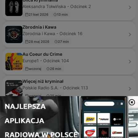
Aleksandra Tołwińska - Odcinek 2
21 kwi 2026
13 min
Zbrodnia i Kawa
Zbrodnia i Kawa - Odcinek 16
28 maj 2026
27 min
Au Coeur du Crime
Europe1 - Odcinek 104
wczoraj
26 min
Więcej niż kryminał
Polskie Radio S.A. - Odcinek 113
wczoraj
25 min
Sonder. Nieznane historie
Konrad Szymański - Odcinek 165
3 dni temu
28 min