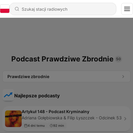
Podcast Prawdziwe Zbrodnie
50
Prawdziwe zbrodnie
Najlepsze podcasty
Artykuł 148 - Podcast Kryminalny
Adriana Gołębiowska & Filip Łyszczek - Odcinek 53
4 dni temu
92 min