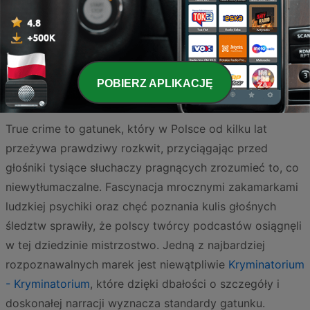
Strona
3
z
4
<
3
4
>
POBIERZ APLIKACJĘ
True crime to gatunek, który w Polsce od kilku lat
przeżywa prawdziwy rozkwit, przyciągając przed
głośniki tysiące słuchaczy pragnących zrozumieć to, co
niewytłumaczalne. Fascynacja mrocznymi zakamarkami
ludzkiej psychiki oraz chęć poznania kulis głośnych
śledztw sprawiły, że polscy twórcy podcastów osiągnęli
w tej dziedzinie mistrzostwo. Jedną z najbardziej
rozpoznawalnych marek jest niewątpliwie
Kryminatorium
- Kryminatorium
, które dzięki dbałości o szczegóły i
doskonałej narracji wyznacza standardy gatunku.