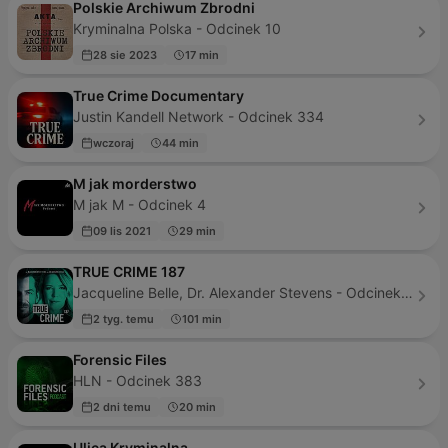
Polskie Archiwum Zbrodni
Kryminalna Polska - Odcinek 10
28 sie 2023
17 min
True Crime Documentary
Justin Kandell Network - Odcinek 334
wczoraj
44 min
M jak morderstwo
M jak M - Odcinek 4
09 lis 2021
29 min
TRUE CRIME 187
Jacqueline Belle, Dr. Alexander Stevens - Odcinek 49
2 tyg. temu
101 min
Forensic Files
HLN - Odcinek 383
2 dni temu
20 min
Ulica Kryminalna