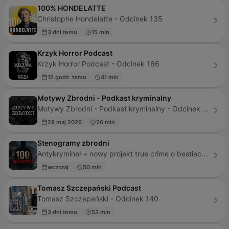
100% HONDELATTE
Christophe Hondelatte - Odcinek 135
3 dni temu
15 min
Krzyk Horror Podcast
Krzyk Horror Podcast - Odcinek 166
12 godz. temu
41 min
Motywy Zbrodni - Podkast kryminalny
Motywy Zbrodni - Podkast kryminalny - Odcinek 108
28 maj 2026
26 min
Stenogramy zbrodni
Antykryminał + nowy projekt true crime o bestiach w ludzkiej skórze - Odcinek 146
wczoraj
50 min
Tomasz Szczepański Podcast
Tomasz Szczepański - Odcinek 140
3 dni temu
53 min