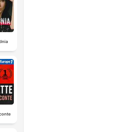
dnia
conte