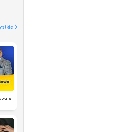
ystkie
owa w