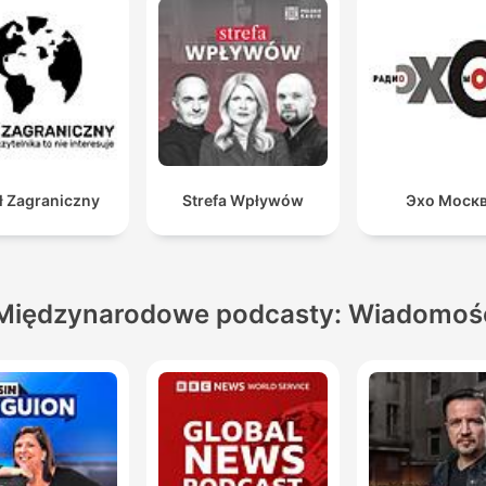
ł Zagraniczny
Strefa Wpływów
Эхо Моск
Międzynarodowe podcasty: Wiadomoś