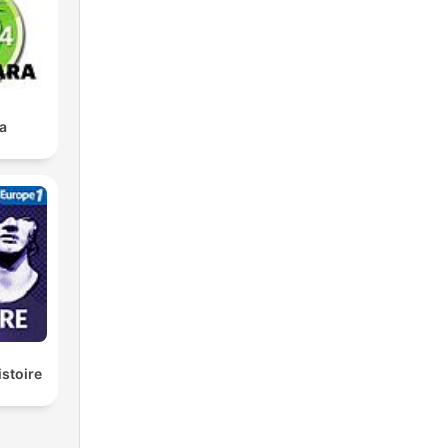
a
istoire