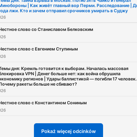
Темы дня: Тайна взрыва в Москве. Погиб зять Чайко и генерал
Минобороны | Как живёт главный вор Перми. Расследование | Д
года лжи. Кто и зачем отправил срочников умирать в Суджу
026
Честное слово со Станиславом Белковским
026
Честное слово с Евгением Ступиным
026
Темы дня: Кремль готовится к выборам. Началась массовая
блокировка VPN | Денег больше нет: как война обрушила
экономику регионов | Удары баллистикой — погибли 17 человек.
Почему ракеты больше не сбивают?
026
Честное слово с Константином Сониным
026
Pokaż więcej odcinków