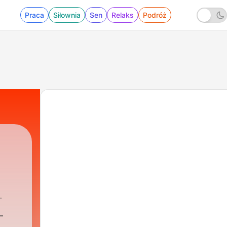
Praca
Siłownia
Sen
Relaks
Podróż
—