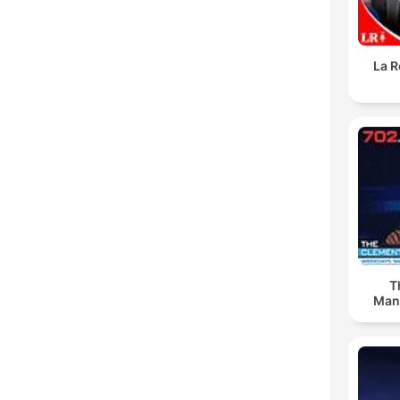
La R
T
Man