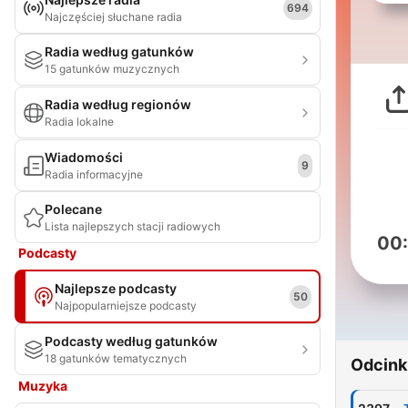
694
Najczęściej słuchane radia
Radia według gatunków
15 gatunków muzycznych
Radia według regionów
Radia lokalne
Wiadomości
9
Radia informacyjne
Polecane
Lista najlepszych stacji radiowych
00
Podcasty
Najlepsze podcasty
50
Najpopularniejsze podcasty
Podcasty według gatunków
18 gatunków tematycznych
Odcink
Muzyka