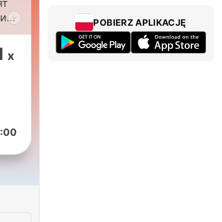
ят
сии
POBIERZ APLIKACJĘ
1
x
:00