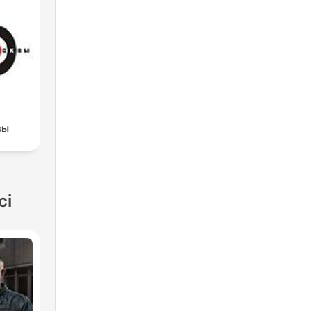
вы
ci