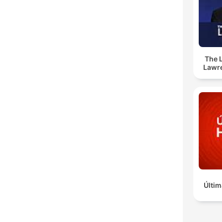
The 
Lawr
Últim