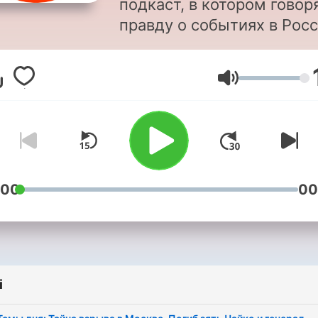
подкаст, в котором говор
правду о событиях в Рос
и войне с Украиной.
Присоединяйтесь. Не
Głośność
подчиняйтесь.
:00
00
i