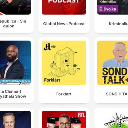
epublica - Sin
Global News Podcast
Kriminálk
guion
he Clement
Forklart
SONDHI TA
yathela Show