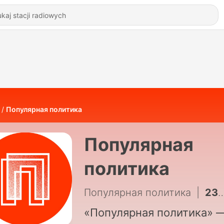
Популярная политика
Популярная
политика
Популярная политика
|
2397 - Темы дня: Тайна взрыва в Москве. Погиб зять Чайко и генерал Минобороны | Как живёт главный вор Перми. Расследование | Два года лжи. Кто и зачем отправил срочников умирать в Суджу
«Популярная политика» 