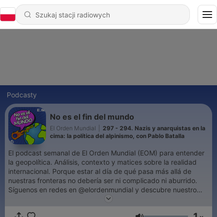
Podcasty
No es el fin del mundo
El Orden Mundial
|
297 - 294. Nazis y anarquistas en la
cima: la política del alpinismo, con Pablo Batalla
El podcast semanal de El Orden Mundial (EOM) para entender
la geopolítica. Análisis, contexto y matices sobre la realidad
internacional. Porque estar al día de qué pasa más allá de
nuestras fronteras no debería ser ni complicado ni aburrido.
Síguenos en redes en @elordenmundial y descubre nuestro
contenido en https://elordenmundial.com/ Producido por The
Voice Village.
1