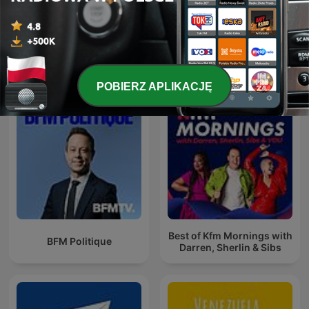
Wiadomości w skrócie
Międzynarodowe podcasty: Administracja
państwowa
POBIERZ APLIKACJĘ
Best of Kfm Mornings with
BFM Politique
Darren, Sherlin & Sibs