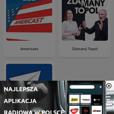
Americast
Zlámaný Topol