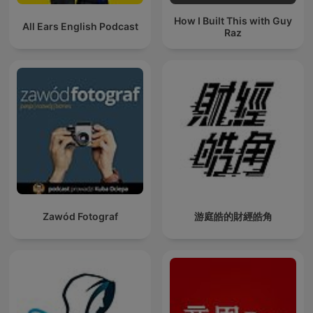
How I Built This with Guy
All Ears English Podcast
Raz
Zawód Fotograf
游庭皓的財經皓角