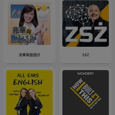
兆華與股惑仔
ZSŻ