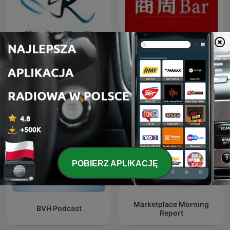
股市隱者
商周Bar
POBIERZ APLIKACJĘ
Marketplace Morning
BVH Podcast
Report