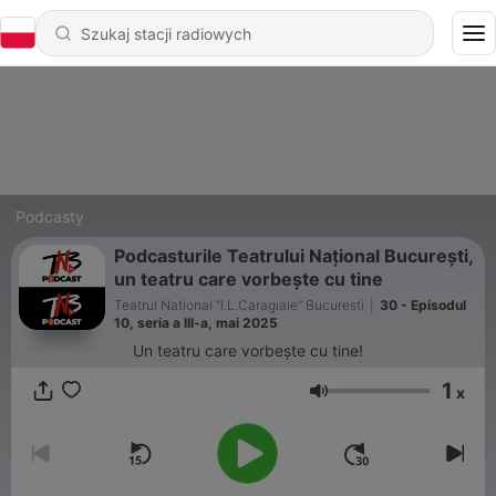
Podcasty
Podcasturile Teatrului Național București,
un teatru care vorbește cu tine
Teatrul National ”I.L.Caragiale” Bucuresti
|
30 - Episodul
10, seria a III-a, mai 2025
Un teatru care vorbește cu tine!
1
x
Głośność