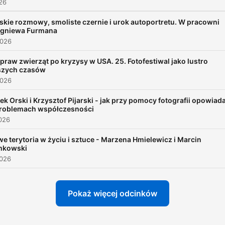
026
kie rozmowy, smoliste czernie i urok autoportretu. W pracowni
igniewa Furmana
2026
praw zwierząt po kryzysy w USA. 25. Fotofestiwal jako lustro
szych czasów
2026
ek Orski i Krzysztof Pijarski - jak przy pomocy fotografii opowiad
problemach współczesności
026
e terytoria w życiu i sztuce - Marzena Hmielewicz i Marcin
mkowski
2026
Pokaż więcej odcinków