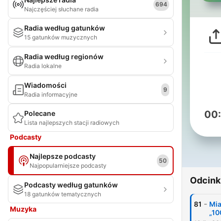
694
Najczęściej słuchane radia
Radia według gatunków
15 gatunków muzycznych
Radia według regionów
Radia lokalne
Wiadomości
9
Radia informacyjne
00
Polecane
Lista najlepszych stacji radiowych
Podcasty
Najlepsze podcasty
50
Najpopularniejsze podcasty
Odcink
Podcasty według gatunków
18 gatunków tematycznych
-
81
Mia
Muzyka
„10