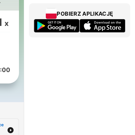
.
POBIERZ APLIKACJĘ
1
x
:00
ce