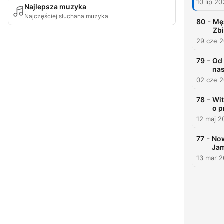
10 lip 2
Najlepsza muzyka
Najczęściej słuchana muzyka
-
80
Męs
Zb
29 cze 
-
79
Od 
na
02 cze 
-
78
Wit
o 
12 maj 2
-
77
Now
Ja
13 mar 