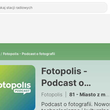
Fotopolis - Podcast o fotografii
Fotopolis -
Podcast o
fotografii
Fotopolis
|
81 - Miasto z morza, lasu i sztuki. Kacper Kowalski i Kasia Kubicka o książce „100 lat śnienia Gdyni"
Podcast o fotografii. Nowo