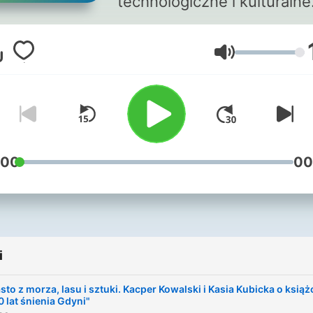
technologiczne i kulturalne
Głośność
:00
00
i
sto z morza, lasu i sztuki. Kacper Kowalski i Kasia Kubicka o książ
0 lat śnienia Gdyni"