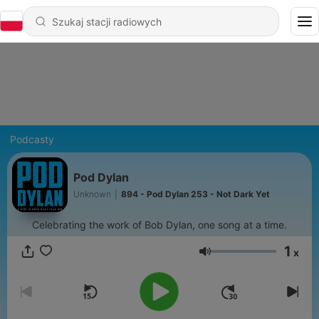
Podcasty
Pod Dylan
Unknown
|
894 - Pod Dylan 253 - Not Dark Yet
Celebrating the work of Bob Dylan, one song at a time.
1
x
Głośność