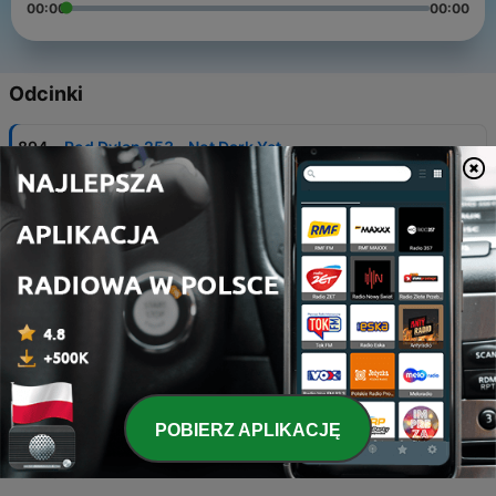
00:00
00:00
Odcinki
-
894
Pod Dylan 253 - Not Dark Yet
18 lut 2023
-
893
Pod Dylan 315 - Series of Dreams
13 kwi 2024
-
892
Pod Dylan 312 - Masked &amp; Anonymous
23 mar 2024
-
891
Pod Dylan 260 - Band of the Hand
08 kwi 2023
-
POBIERZ APLIKACJĘ
890
Pod Dylan 309 - Greatest Hits Vol. 2 w/Happy
Traum
02 mar 2024