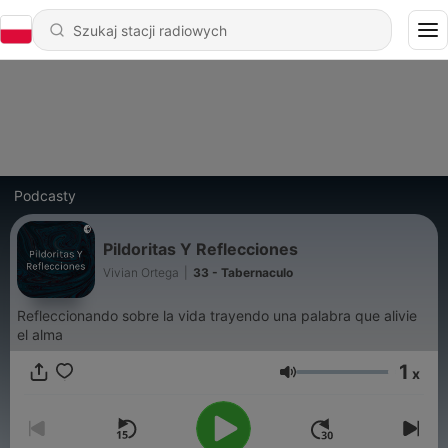
Podcasty
Pildoritas Y Reflecciones
Vivian Ortega
|
33 - Tabernaculo
Refleccionando sobre la vida trayendo una palabra que alivie
el alma
1
x
Głośność