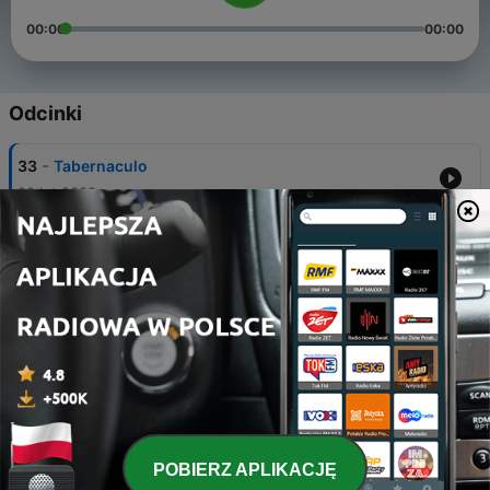
00:00
00:00
Odcinki
-
33
Tabernaculo
28 lut 2022
-
31
Piensa y medita
19 gru 2021
-
30
Ultimos dias
27 lis 2021
-
29
Holydays
06 lis 2021
-
28
Meditacion nocturna
POBIERZ APLIKACJĘ
01 paź 2021