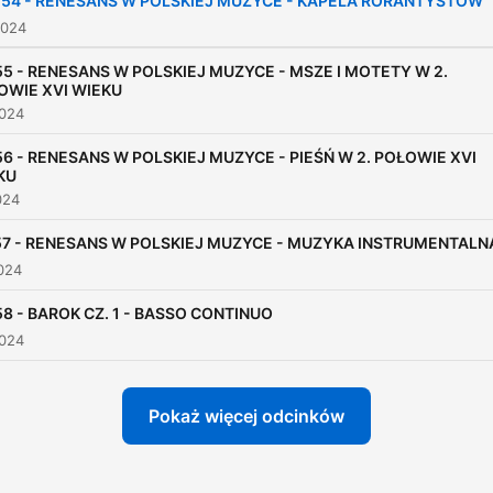
E54 - RENESANS W POLSKIEJ MUZYCE - KAPELA RORANTYSTÓW
polsku w aberdońskim radi
2024
SHMU Fm. Obecnie
55 - RENESANS W POLSKIEJ MUZYCE - MSZE I MOTETY W 2.
współpracuje z portalem
OWIE XVI WIEKU
2024
Aleteia, kwartalnikiem diec
Aberdeen Light of the Nort
56 - RENESANS W POLSKIEJ MUZYCE - PIEŚŃ W 2. POŁOWIE XVI
KU
dwutygodnikiem The Scott
024
Catholic. Autorka odkrywa
57 - RENESANS W POLSKIEJ MUZYCE - MUZYKA INSTRUMENTALN
przed słuchaczami całą g
024
dźwięków, w szerokim teg
słowa znaczeniu. Począws
8 - BAROK CZ. 1 - BASSO CONTINUO
od antyku, a skończywszy
2024
współczesnej muzyce w je
różnorakich barwach i
Pokaż więcej odcinków
odsłonach. Z pewnością
miłośnicy muzyki klasyczne