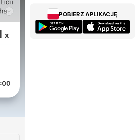
idii
chać
POBIERZ APLIKACJĘ
e
1
x
st
rką,
ły
sie
:00
a.
erką