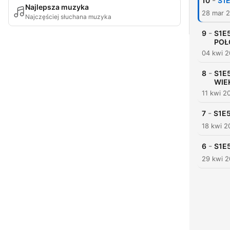
-
10
S1
Najlepsza muzyka
28 mar 
Najczęściej słuchana muzyka
-
9
S1E
POŁ
04 kwi 
-
8
S1E
WIE
11 kwi 2
-
7
S1E
18 kwi 2
-
6
S1E5
29 kwi 