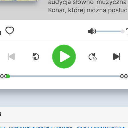
audycja słowno-muzyczna L
Konar, której można posłu
w każdy wtorek po godzini
22:00 czasu angielskiego.
Głośność
Autorka z wykształcenia je
historykiem oraz dziennika
również absolwentką Szko
Muzycznej II stopnia w kla
śpiewu solowego. Pochodzi z
pięknej miejscowości
:00
00
Tęgoborze k. Nowego Sącz
Jest autorką artykułów o
tematyce publicystycznej,
historycznej, duchowości
i
katolickiej, a także prezent
polonijnej audycji Śniadanie po