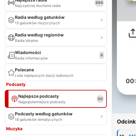
694
Najczęściej słuchane radia
Radia według gatunków
15 gatunków muzycznych
Radia według regionów
Radia lokalne
Wiadomości
9
Radia informacyjne
Polecane
Lista najlepszych stacji radiowych
00
Podcasty
Najlepsze podcasty
50
Najpopularniejsze podcasty
Podcasty według gatunków
18 gatunków tematycznych
Odcink
Muzyka