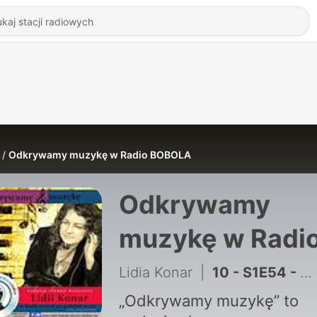
Odkrywamy muzykę w Radio BOBOLA
Odkrywamy
muzykę w Radi
BOBOLA
Lidia Konar
|
10 - S1E54 - RENESANS W POLSKIEJ MUZYCE - KAPELA RORANTYSTÓW
„Odkrywamy muzykę” to