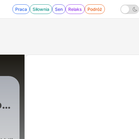
Praca
Siłownia
Sen
Relaks
Podróż
o