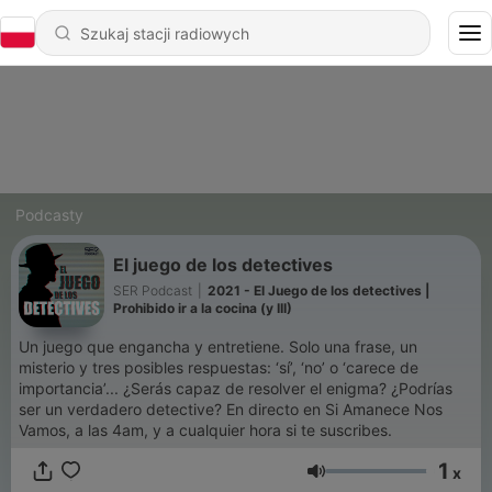
Podcasty
El juego de los detectives
SER Podcast
|
2021 - El Juego de los detectives |
Prohibido ir a la cocina (y III)
Un juego que engancha y entretiene. Solo una frase, un
misterio y tres posibles respuestas: ‘sí’, ‘no’ o ‘carece de
importancia’... ¿Serás capaz de resolver el enigma? ¿Podrías
ser un verdadero detective? En directo en Si Amanece Nos
Vamos, a las 4am, y a cualquier hora si te suscribes.
1
x
Głośność