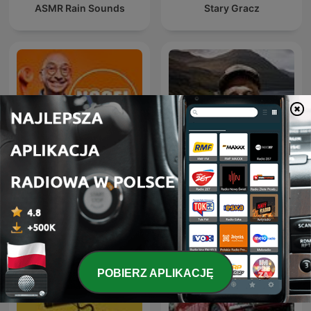
ASMR Rain Sounds
Stary Gracz
Nosel wkręca
Z Nowickim Po Drodze
POBIERZ APLIKACJĘ