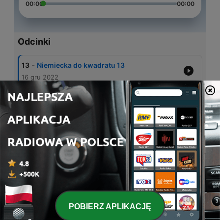
00:00
00:00
Odcinki
-
13
Niemiecka do kwadratu 13
16 gru 2022
-
12
Niemiecka do kwadratu 12
11 gru 2022
-
11
Niemiecka do kwadratu 11
14 sie 2022
-
10
Niemiecka do kwadratu 10
05 sie 2022
-
9
Niemiecka do kwadratu 9
26 lis 2021
POBIERZ APLIKACJĘ