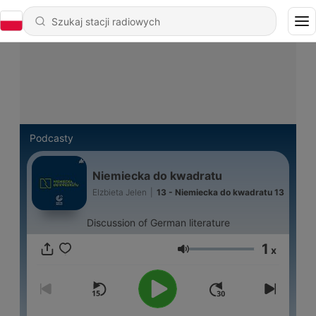
Podcasty
Niemiecka do kwadratu
Elzbieta Jelen
|
13 - Niemiecka do kwadratu 13
Discussion of German literature
1
x
Głośność