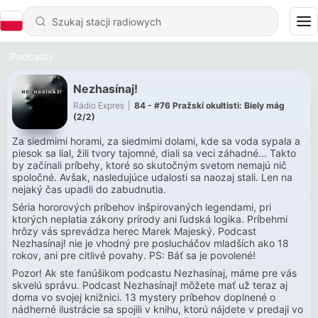
Podcasty
Nezhasínaj!
Rádio Expres
|
84 - #76 Pražskí okultisti: Biely mág
(2/2)
Za siedmimi horami, za siedmimi dolami, kde sa voda sypala a
piesok sa lial, žili tvory tajomné, diali sa veci záhadné... Takto
by začínali príbehy, ktoré so skutočným svetom nemajú nič
spoločné. Avšak, nasledujúce udalosti sa naozaj stali. Len na
nejaký čas upadli do zabudnutia.
Séria hororových príbehov inšpirovaných legendami, pri
ktorých neplatia zákony prírody ani ľudská logika. Príbehmi
hrôzy vás sprevádza herec Marek Majeský. Podcast
Nezhasínaj! nie je vhodný pre poslucháčov mladších ako 18
rokov, ani pre citlivé povahy. PS: Báť sa je povolené!
Pozor! Ak ste fanúšikom podcastu Nezhasínaj, máme pre vás
skvelú správu. Podcast Nezhasínaj! môžete mať už teraz aj
doma vo svojej knižnici. 13 mystery príbehov doplnené o
nádherné ilustrácie sa spojili v knihu, ktorú nájdete v predaji vo