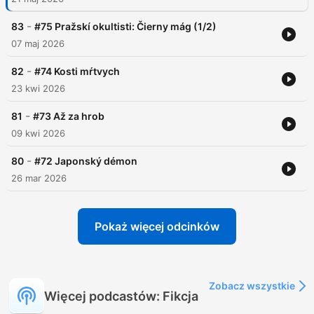
-
83
#75 Pražskí okultisti: Čierny mág (1/2)
07 maj 2026
-
82
#74 Kosti mŕtvych
23 kwi 2026
-
81
#73 Až za hrob
09 kwi 2026
-
80
#72 Japonský démon
26 mar 2026
Pokaż więcej odcinków
Zobacz wszystkie
Więcej podcastów: Fikcja