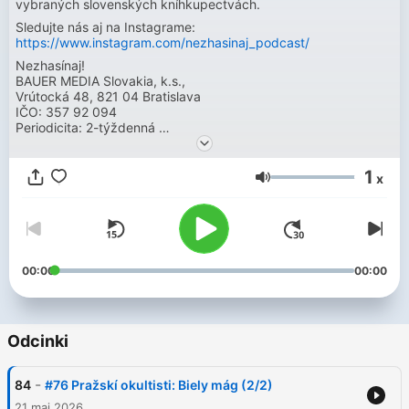
vybraných slovenských kníhkupectvách.
Sledujte nás aj na Instagrame:
https://www.instagram.com/nezhasinaj_podcast/
Nezhasínaj!
BAUER MEDIA Slovakia, k.s.,
Vrútocká 48, 821 04 Bratislava
IČO: 357 92 094
Periodicita: 2-týždenná
EČP: EV 92/23/EPP
1
x
Głośność
00:00
00:00
Odcinki
-
84
#76 Pražskí okultisti: Biely mág (2/2)
21 maj 2026