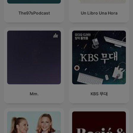
The97sPodcast
Un Libro Una Hora
Mm.
KBS 무대