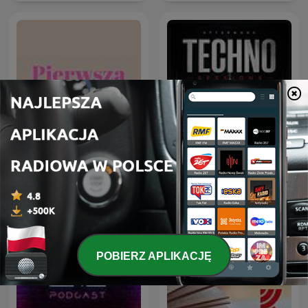
Afterwork Techno
Pierwsza Młodość
Sessions – Techno
Podcast, Raw & Hypnotic
Techno Mixes
POBIERZ APLIKACJĘ