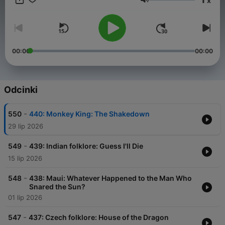
x
Vikings, dragons, princesses, and kings from the time when the
Głośność
world beyond the map was a dangerous and wonderful place.
00:00
00:00
Odcinki
-
550
440: Monkey King: The Shakedown
29 lip 2026
-
549
439: Indian folklore: Guess I'll Die
15 lip 2026
-
548
438: Maui: Whatever Happened to the Man Who
Snared the Sun?
01 lip 2026
-
547
437: Czech folklore: House of the Dragon