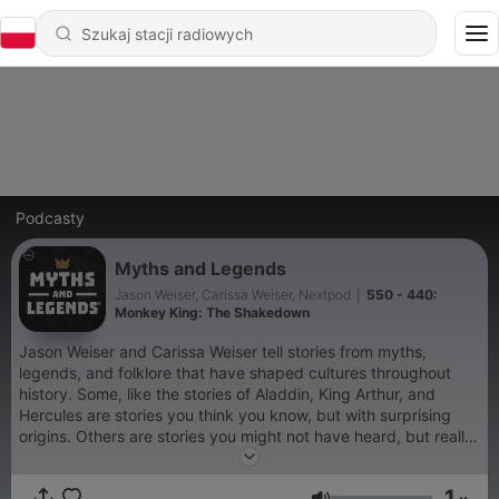
Podcasty
Myths and Legends
Jason Weiser, Carissa Weiser, Nextpod
|
550 - 440:
Monkey King: The Shakedown
Jason Weiser and Carissa Weiser tell stories from myths,
legends, and folklore that have shaped cultures throughout
history. Some, like the stories of Aladdin, King Arthur, and
Hercules are stories you think you know, but with surprising
origins. Others are stories you might not have heard, but really
should. All the stories are sourced from world folklore, but
retold for modern ears. These are stories of wizards, knights,
1