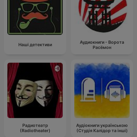
Аудиокниги - Ворота
Наші детективи
Расёмон
Радиотеатр
Аудіокниги українською
(Radiotheater)
(Студія Калідор та інші)