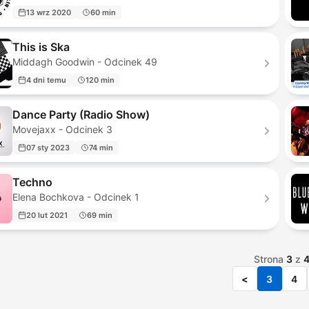
13 wrz 2020
60 min
This is Ska
Middagh Goodwin - Odcinek 49
4 dni temu
120 min
Dance Party (Radio Show)
Movejaxx - Odcinek 3
07 sty 2023
74 min
Techno
Elena Bochkova - Odcinek 1
20 lut 2021
69 min
Strona
3
z
<
3
4