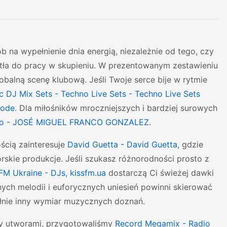
b na wypełnienie dnia energią, niezależnie od tego, czy
tła do pracy w skupieniu. W prezentowanym zestawieniu
lobalną scenę klubową. Jeśli Twoje serce bije w rytmie
 DJ Mix Sets - Techno Live Sets - Techno Live Sets
code
. Dla miłośników mroczniejszych i bardziej surowych
no - JOSÉ MIGUEL FRANCO GONZALEZ
.
ścią zainteresuje
David Guetta - David Guetta
, gdzie
orskie produkcje. Jeśli szukasz różnorodności prosto z
FM Ukraine - DJs, kissfm.ua
dostarczą Ci świeżej dawki
nych melodii i euforycznych uniesień powinni skierować
pełnie inny wymiar muzycznych doznań.
zy utworami, przygotowaliśmy
Record Megamix - Radio