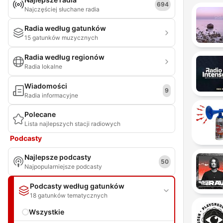
694
Najczęściej słuchane radia
Radia według gatunków
15 gatunków muzycznych
Radia według regionów
Radia lokalne
Wiadomości
9
Radia informacyjne
Polecane
Lista najlepszych stacji radiowych
Podcasty
Najlepsze podcasty
50
Najpopularniejsze podcasty
Podcasty według gatunków
18 gatunków tematycznych
Wszystkie