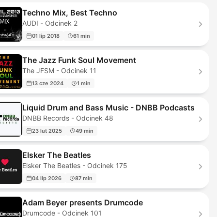
Techno Mix, Best Techno
AUDI - Odcinek 2
01 lip 2018
61 min
The Jazz Funk Soul Movement
The JFSM - Odcinek 11
13 cze 2024
1 min
Liquid Drum and Bass Music - DNBB Podcasts
DNBB Records - Odcinek 48
23 lut 2025
49 min
Elsker The Beatles
Elsker The Beatles - Odcinek 175
04 lip 2026
87 min
Adam Beyer presents Drumcode
Drumcode - Odcinek 101