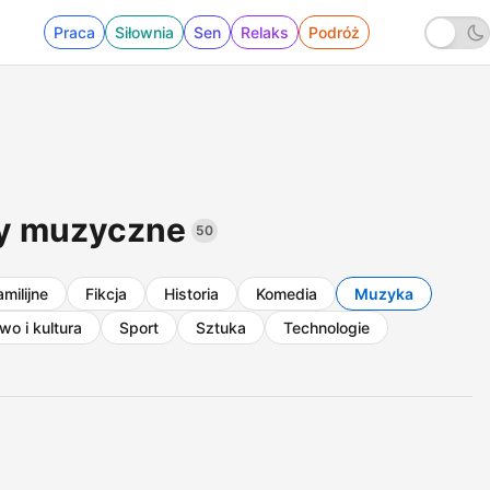
Praca
Siłownia
Sen
Relaks
Podróż
ty muzyczne
50
amilijne
Fikcja
Historia
Komedia
Muzyka
o i kultura
Sport
Sztuka
Technologie