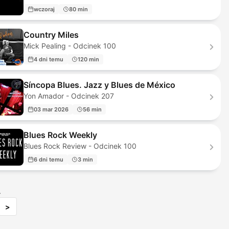
wczoraj
80 min
Country Miles
Mick Pealing - Odcinek 100
4 dni temu
120 min
Síncopa Blues. Jazz y Blues de México
Yon Amador - Odcinek 207
03 mar 2026
56 min
Blues Rock Weekly
Blues Rock Review - Odcinek 100
6 dni temu
3 min
4
>