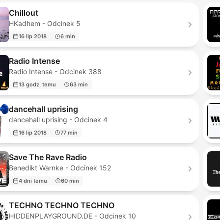
Chillout
HKadhem - Odcinek 5
16 lip 2018
6 min
Radio Intense
Radio Intense - Odcinek 388
13 godz. temu
63 min
dancehall uprising
dancehall uprising - Odcinek 4
16 lip 2018
77 min
Save The Rave Radio
Benedikt Warnke - Odcinek 152
4 dni temu
60 min
TECHNO TECHNO TECHNO
HIDDENPLAYGROUND.DE - Odcinek 10