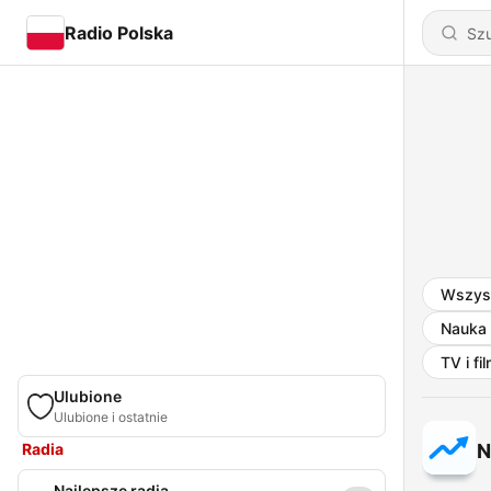
Radio Polska
Wszys
Nauka
TV i fi
Ulubione
Ulubione i ostatnie
Radia
N
Najlepsze radia