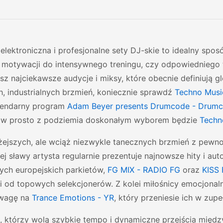
lektroniczna i profesjonalne sety DJ-skie to idealny sposó
 motywacji do intensywnego treningu, czy odpowiedniego 
sz najciekawsze audycje i miksy, które obecnie definiują g
, industrialnych brzmień, koniecznie sprawdź
Techno Music
gendarny program
Adam Beyer presents Drumcode - Drum
w prosto z podziemia doskonałym wyborem będzie
Tech
żejszych, ale wciąż niezwykle tanecznych brzmień z pewno
j sławy artysta regularnie prezentuje najnowsze hity i aut
zych europejskich parkietów,
FG MIX - RADIO FG
oraz
KISS 
ji od topowych selekcjonerów. Z kolei miłośnicy emocjonal
uwagę na
Trance Emotions - YR
, który przeniesie ich w zu
h, którzy wolą szybkie tempo i dynamiczne przejścia międ