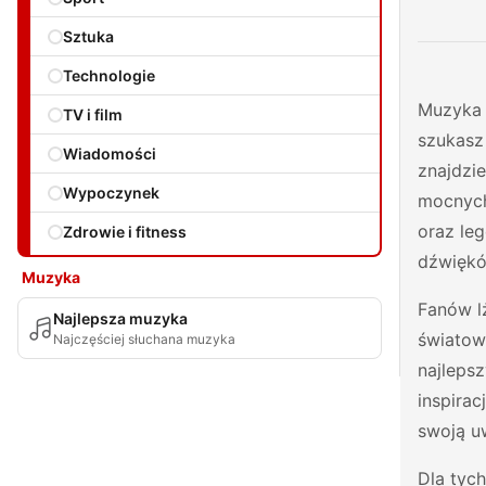
Sztuka
Technologie
Muzyka e
TV i film
szukasz
Wiadomości
znajdzie
Wypoczynek
mocnych
oraz le
Zdrowie i fitness
dźwiękó
Muzyka
Fanów l
Najlepsza muzyka
światowe
Najczęściej słuchana muzyka
najleps
inspirac
swoją 
Dla tyc