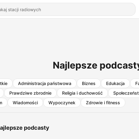
Najlepsze podcas
tkie
Administracja państwowa
Biznes
Edukacja
F
Prawdziwe zbrodnie
Religia i duchowość
Społeczeństw
lm
Wiadomości
Wypoczynek
Zdrowie i fitness
ajlepsze podcasty