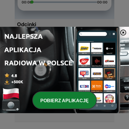
00:00
00:00
Odcinki
-
4
R&B Life
11 lis 2025
-
3
357_DRY3
29 paź 2025
-
2
THE POWER OF 357
29 paź 2025
-
1
357_DRY4
POBIERZ APLIKACJĘ
29 paź 2025