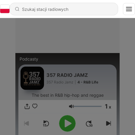
Podcasty
357 RADIO JAMZ
357 Radio Jamz
|
4 - R&B Life
The best in R&B hip-hop and reggae
1
x
Głośność