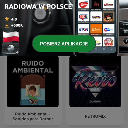
ПОЛЧАСА ЗОЛОТОГО
Slip's House Podcast
РЕТРО!
Międzynarodowe podcasty: Muzyka
POBIERZ APLIKACJĘ
Ruido Ambiental -
RETROMIX
Sonidos para Dormir