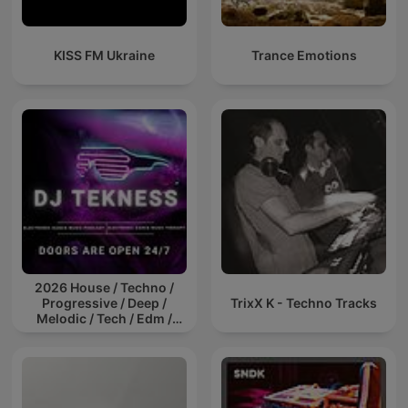
KISS FM Ukraine
Trance Emotions
2026 House / Techno /
Progressive / Deep /
TrixX K - Techno Tracks
Melodic / Tech / Edm /
Afro / ibiza DJ Mix / Set /
Podcast / Electronic
Dance Musi