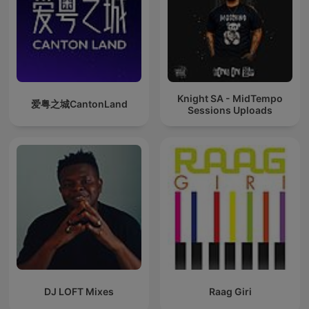
Knight SA - MidTempo
爱粤之城CantonLand
Sessions Uploads
DJ LOFT Mixes
Raag Giri