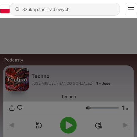
Podcasty
Techno
JOSÉ MIGUEL FRANCO GONZALEZ
|
1 - Jose
Techno
1
x
Głośność