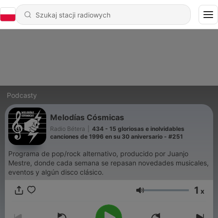
Podcasty
Melodías Cósmicas
Radio Bétera
|
434 - 15 gloriosas e inolvidables
canciones de 1996 en su 30 aniversario - #251
Programa de pop/rock alternativo, producido por Juanjo
Mestre, donde cada semana se repasan novedades musicales,
eventos y algún disco clásico.
1
x
Głośność