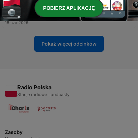
POBIERZ APLIKACJĘ
-
430
La reina está muerta y los Smiths en 1986 por 40
aniversario - #247
18 cze 2026
Pokaż więcej odcinków
Radio Polska
Stacje radiowe i podcasty
Zasoby