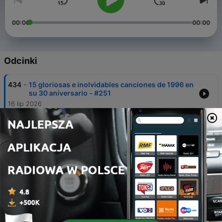
00:00
00:00
Odcinki
-
434
15 gloriosas e inolvidables canciones de 1996 en
su 30 aniversario - #251
16 lip 2026
-
433
17 canciones de 2026 para refrescar un verano
caluroso en el exilio cósmico - #250
09 lip 2026
-
432
El espectáculo de la vida y los REM en 1986 por
40 aniversario - #249
02 lip 2026
-
431
16 inolvidables canciones de 1976 en su 50
aniversario - #248
25 cze 2026