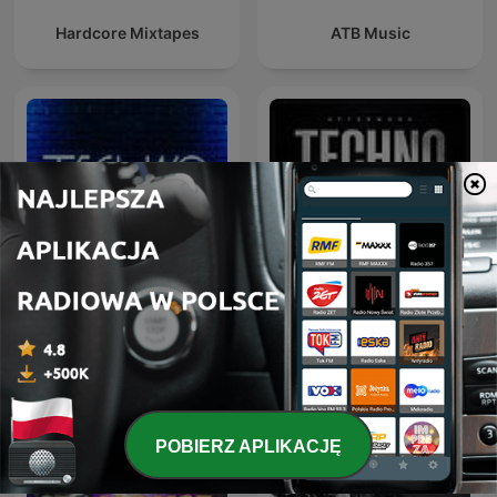
Hardcore Mixtapes
ATB Music
Afterwork Techno
Techno Life
Sessions – Techno
Podcast, Raw & Hypnotic
Techno Mixes
POBIERZ APLIKACJĘ