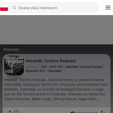
Podcasty
Medellin Techno Podcast
Deraout
|
435 - MTP 331 - Medellin Techno Podcast
Episodio 331 - Unknøwn
Medellin Techno Podcast. Todos los lunes un episodio nuevo
disponible. Deraout is Techno DJ, Producer and promoter from
Medellín, Colombia. co founder of Intelligent Division, a huge
arm on the Techno scene in Colombia. Releases on labels like:
Sleaze Records, Blank Code, Driving Forces, Ilegal Alien,
Unrilis, Refluxed and more.
1