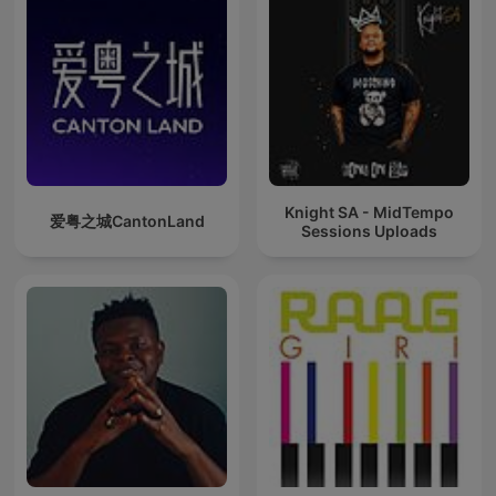
Knight SA - MidTempo
爱粤之城CantonLand
Sessions Uploads